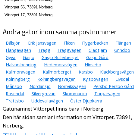
Vittorpet 56, 73891 Norberg
Vittorpet 17, 73891 Norberg
Andra gator inom samma postnummer
Bålsjön
Erik Jansvägen
Fliken
Flygarbacken
Flängan
Flängavägen
Fragg
Fraggvägen
Gladtjärn
Grindbo
Gyva
Gäsjö
Gäsjö Bullerberget
Gäsjö Gård
Halvarsbenning
Hedemoravägen
Hinsebo
Kallmoravägen
Kallmorberget
Karsbo
Klackbergsvägen
Kolningberg
Kolningbergsvägen
Kylsbovägen
Livsdal
Månsbo
Nordansjö
Norrviksvägen
Persbo Persbo Gård
Rosendal
Silvergruvan
Skommarbo
Torparvägen
Trättsbo
Uddevallavägen
Öster Djupkärra
Gatunamnet Vittorpet finns bara i Norberg
Den här sidan samlar information om Vittorpet, 73891,
Norberg.