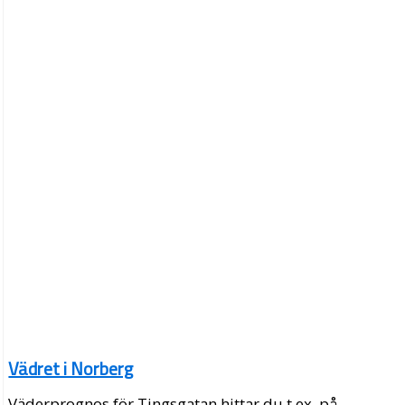
Vädret i Norberg
Väderprognos för Tingsgatan hittar du t.ex. på