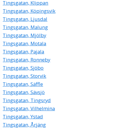
Tingsgatan, Klippan
Tingsgatan, Köpingsvik
Tingsgatan, Ljusdal
Tingsgatan, Malung
Tingsgatan, Mjölby
Tingsgatan, Motala
Tingsgatan, Pajala
Tingsgatan, Ronneby
Tingsgatan, Sjöbo
Tingsgatan, Storvik
Tingsgatan, Säffle
Tingsgatan, Sävsjö
Tingsgatan, Tingsryd
Tingsgatan, Vilhelmina
Tingsgatan, Ystad
Tingsgatan, Årjäng