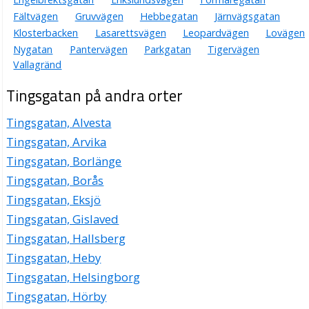
Fältvägen
Gruvvägen
Hebbegatan
Järnvägsgatan
Klosterbacken
Lasarettsvägen
Leopardvägen
Lovägen
Nygatan
Pantervägen
Parkgatan
Tigervägen
Vallagränd
Tingsgatan på andra orter
Tingsgatan, Alvesta
Tingsgatan, Arvika
Tingsgatan, Borlänge
Tingsgatan, Borås
Tingsgatan, Eksjö
Tingsgatan, Gislaved
Tingsgatan, Hallsberg
Tingsgatan, Heby
Tingsgatan, Helsingborg
Tingsgatan, Hörby