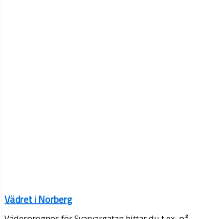
Vädret i Norberg
Väderprognos för Svarvargatan hittar du t.ex. på