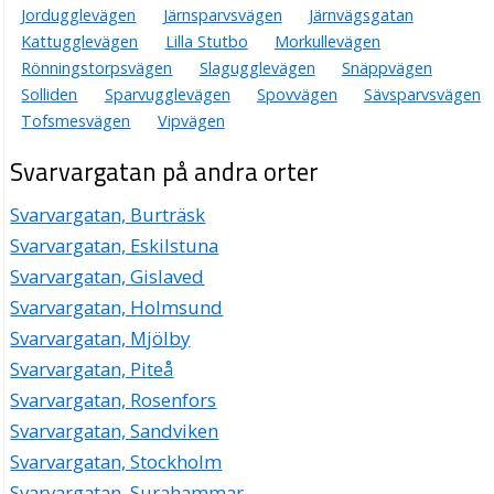
Jordugglevägen
Järnsparvsvägen
Järnvägsgatan
Kattugglevägen
Lilla Stutbo
Morkullevägen
Rönningstorpsvägen
Slagugglevägen
Snäppvägen
Solliden
Sparvugglevägen
Spovvägen
Sävsparvsvägen
Tofsmesvägen
Vipvägen
Svarvargatan på andra orter
Svarvargatan, Burträsk
Svarvargatan, Eskilstuna
Svarvargatan, Gislaved
Svarvargatan, Holmsund
Svarvargatan, Mjölby
Svarvargatan, Piteå
Svarvargatan, Rosenfors
Svarvargatan, Sandviken
Svarvargatan, Stockholm
Svarvargatan, Surahammar