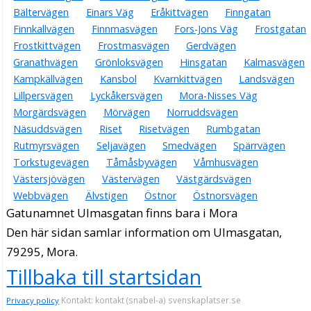
Bältervägen
Einars Väg
Eråkittvägen
Finngatan
Finnkallvägen
Finnmasvägen
Fors-Jons Väg
Frostgatan
Frostkittvägen
Frostmasvägen
Gerdvägen
Granathvägen
Grönloksvägen
Hinsgatan
Kalmasvägen
Kampkällvägen
Kansbol
Kvarnkittvägen
Landsvägen
Lillpersvägen
Lyckåkersvägen
Mora-Nisses Väg
Morgärdsvägen
Mörvägen
Norruddsvägen
Näsuddsvägen
Riset
Risetvägen
Rumbgatan
Rutmyrsvägen
Seljavägen
Smedvägen
Spärrvägen
Torkstugevägen
Tåmåsbyvägen
Våmhusvägen
Västersjövägen
Västervägen
Västgärdsvägen
Webbvägen
Älvstigen
Östnor
Östnorsvägen
Gatunamnet Ulmasgatan finns bara i Mora
Den här sidan samlar information om Ulmasgatan,
79295, Mora.
Tillbaka till startsidan
Kontakt: kontakt (snabel-a) svenskaplatser.se
Privacy policy