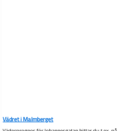
Vädret i Malmberget
Väderprognos för Johannesgatan hittar du t.ex. på