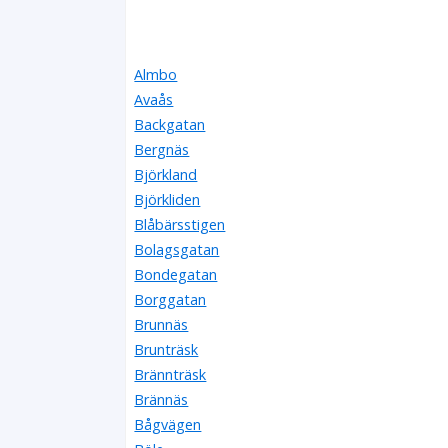
Almbo
Avaås
Backgatan
Bergnäs
Björkland
Björkliden
Blåbärsstigen
Bolagsgatan
Bondegatan
Borggatan
Brunnäs
Brunträsk
Brännträsk
Brännäs
Bågvägen