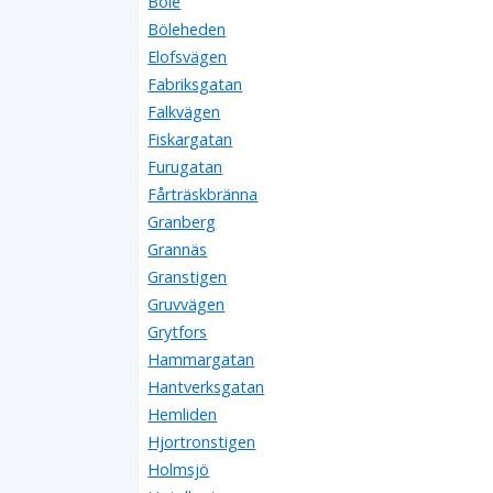
Böle
Böleheden
Elofsvägen
Fabriksgatan
Falkvägen
Fiskargatan
Furugatan
Fårträskbränna
Granberg
Grannäs
Granstigen
Gruvvägen
Grytfors
Hammargatan
Hantverksgatan
Hemliden
Hjortronstigen
Holmsjö