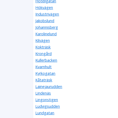
Hotellgatan
Hökvägen
Industrivägen
Jakobslund
Johannisberg
Karolinelund
Kilvägen
Kokträsk
Krongård
Kullerbacken
Kvarnhult
Kyrkogatan
Kåtaträsk
Lainejaurudden
Lindenäs
Lingonstigen
Ludvigsudden
Lundgatan