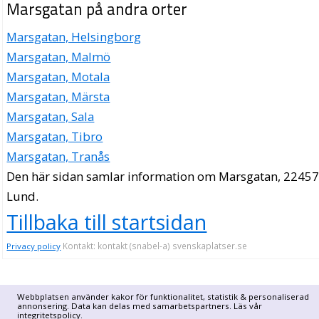
Marsgatan på andra orter
Marsgatan, Helsingborg
Marsgatan, Malmö
Marsgatan, Motala
Marsgatan, Märsta
Marsgatan, Sala
Marsgatan, Tibro
Marsgatan, Tranås
Den här sidan samlar information om Marsgatan, 22457
Lund.
Tillbaka till startsidan
Kontakt: kontakt (snabel-a) svenskaplatser.se
Privacy policy
Webbplatsen använder kakor för funktionalitet, statistik & personaliserad
annonsering. Data kan delas med samarbetspartners. Läs vår
integritetspolicy
.