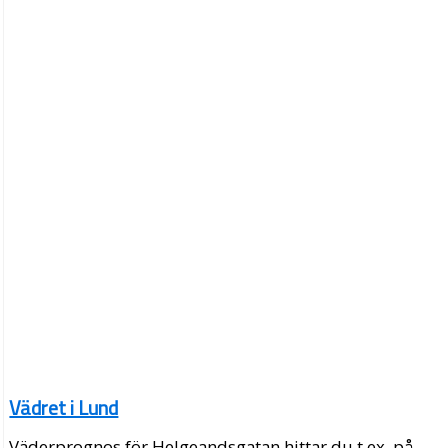
Vädret i Lund
Väderprognos för Helgeandsgatan hittar du t.ex. på