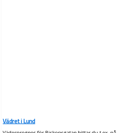
Vädret i Lund
Väderprognos för Biskopsgatan hittar du t.ex. på