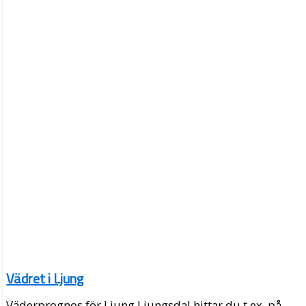
Vädret i Ljung
Väderprognos för Ljung Ljungsdal hittar du t.ex. på