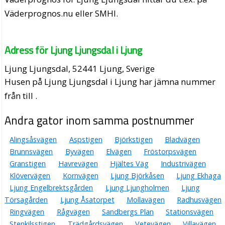
Väderprognos.nu eller SMHI.
Adress för Ljung Ljungsdal i Ljung
Ljung Ljungsdal, 52441 Ljung, Sverige
Husen på Ljung Ljungsdal i Ljung har jämna nummer
från till .
Andra gator inom samma postnummer
Alingsåsvägen
Aspstigen
Björkstigen
Bladvägen
Brunnsvägen
Byvägen
Elvägen
Fröstorpsvägen
Granstigen
Havrevägen
Hjältes Väg
Industrivägen
Klövervägen
Kornvägen
Ljung Björkåsen
Ljung Ekhaga
Ljung Engelbrektsgården
Ljung Ljungholmen
Ljung
Törsagården
Ljung Åsatorpet
Mollavägen
Radhusvägen
Ringvägen
Rågvägen
Sandbergs Plan
Stationsvägen
Stenkilsstigen
Trädgårdsvägen
Vetevägen
Villavägen