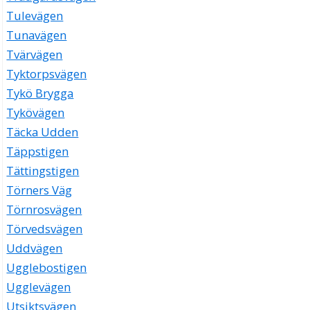
Tulevägen
Tunavägen
Tvärvägen
Tyktorpsvägen
Tykö Brygga
Tykövägen
Täcka Udden
Täppstigen
Tättingstigen
Törners Väg
Törnrosvägen
Törvedsvägen
Uddvägen
Ugglebostigen
Ugglevägen
Utsiktsvägen