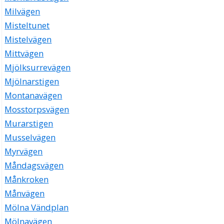
Milvägen
Misteltunet
Mistelvägen
Mittvägen
Mjölksurrevägen
Mjölnarstigen
Montanavägen
Mosstorpsvägen
Murarstigen
Musselvägen
Myrvägen
Måndagsvägen
Månkroken
Månvägen
Mölna Vändplan
Mölnavägen