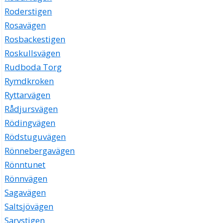
Roderstigen
Rosavägen
Rosbackestigen
Roskullsvägen
Rudboda Torg
Rymdkroken
Ryttarvägen
Rådjursvägen
Rödingvägen
Rödstuguvägen
Rönnebergavägen
Rönntunet
Rönnvägen
Sagavägen
Saltsjövägen
Sarvstigen