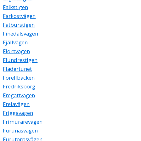
Falkstigen
Farkostvägen
Fatburstigen
Finedalsvägen
Fjällvägen
Floravägen
Flundrestigen
Flädertunet
Forellbacken
Fredriksborg
Fregattvägen
Frejavägen
Friggavägen
Frimurarevägen
Furunäsvägen
Furutorpsvägen