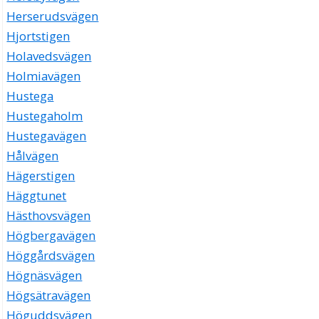
Herserudsvägen
Hjortstigen
Holavedsvägen
Holmiavägen
Hustega
Hustegaholm
Hustegavägen
Hålvägen
Hägerstigen
Häggtunet
Hästhovsvägen
Högbergavägen
Höggårdsvägen
Högnäsvägen
Högsätravägen
Höguddsvägen