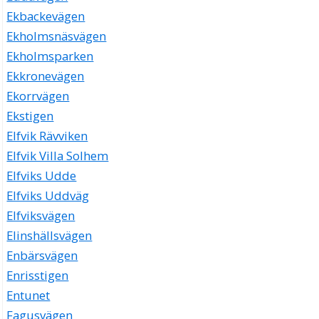
Ekbackevägen
Ekholmsnäsvägen
Ekholmsparken
Ekkronevägen
Ekorrvägen
Ekstigen
Elfvik Rävviken
Elfvik Villa Solhem
Elfviks Udde
Elfviks Uddväg
Elfviksvägen
Elinshällsvägen
Enbärsvägen
Enrisstigen
Entunet
Fagusvägen