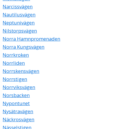
Narcissvägen
Nautilusvägen
Neptunivägen
Nilstorpsvägen
Norra Hamnpromenaden
Norra Kungsvägen
Norrkroken
Norrliden
Norrskensvägen
Norrstigen
Norrviksvägen
Norsbacken
Nypontunet
Nysätravägen
Näckrosvägen
Nässelstigen