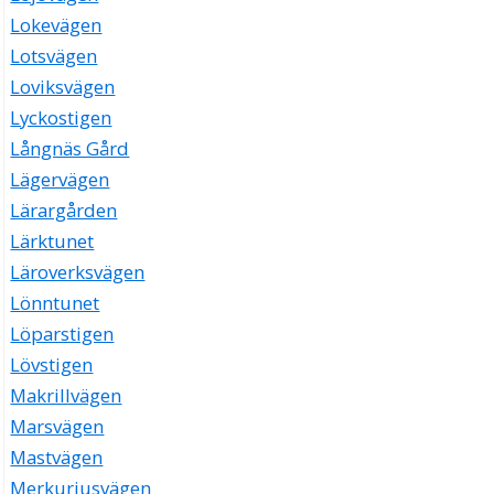
Lokevägen
Lotsvägen
Loviksvägen
Lyckostigen
Långnäs Gård
Lägervägen
Lärargården
Lärktunet
Läroverksvägen
Lönntunet
Löparstigen
Lövstigen
Makrillvägen
Marsvägen
Mastvägen
Merkuriusvägen