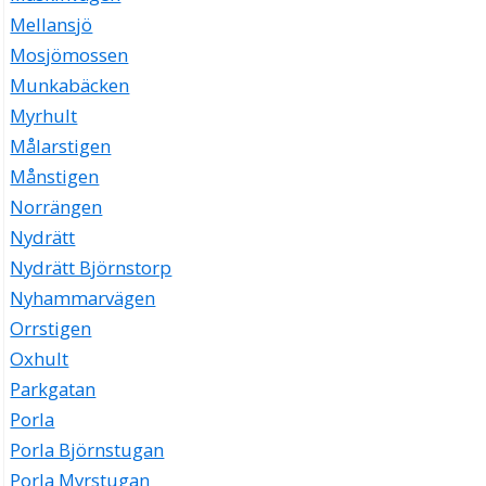
Mellansjö
Mosjömossen
Munkabäcken
Myrhult
Målarstigen
Månstigen
Norrängen
Nydrätt
Nydrätt Björnstorp
Nyhammarvägen
Orrstigen
Oxhult
Parkgatan
Porla
Porla Björnstugan
Porla Myrstugan