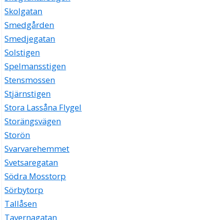
Skolgatan
Smedgården
Smedjegatan
Solstigen
Spelmansstigen
Stensmossen
Stjärnstigen
Stora Lassåna Flygel
Storängsvägen
Storön
Svarvarehemmet
Svetsaregatan
Södra Mosstorp
Sörbytorp
Tallåsen
Tavernagatan