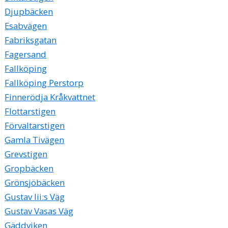
Djupbäcken
Esabvägen
Fabriksgatan
Fagersand
Fallköping
Fallköping Perstorp
Finnerödja Kråkvattnet
Flottarstigen
Förvaltarstigen
Gamla Tivägen
Grevstigen
Gropbäcken
Grönsjöbäcken
Gustav Iii:s Väg
Gustav Vasas Väg
Gäddviken