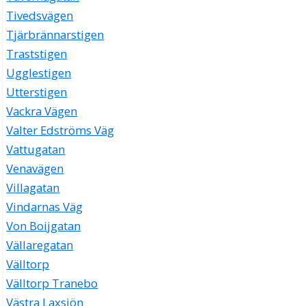
Tivedsvägen
Tjärbrännarstigen
Traststigen
Ugglestigen
Utterstigen
Vackra Vägen
Valter Edströms Väg
Vattugatan
Venavägen
Villagatan
Vindarnas Väg
Von Boijgatan
Vällaregatan
Välltorp
Välltorp Tranebo
Västra Laxsjön