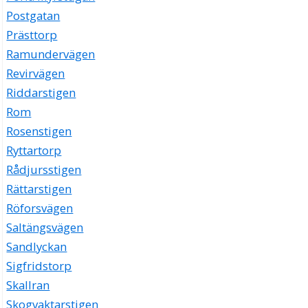
Postgatan
Prästtorp
Ramundervägen
Revirvägen
Riddarstigen
Rom
Rosenstigen
Ryttartorp
Rådjursstigen
Rättarstigen
Röforsvägen
Saltängsvägen
Sandlyckan
Sigfridstorp
Skallran
Skogvaktarstigen