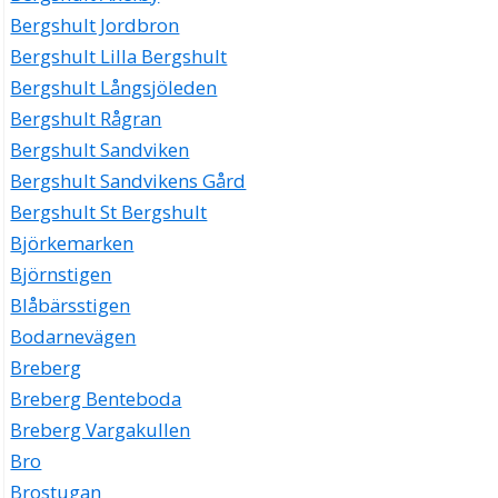
Bergshult Jordbron
Bergshult Lilla Bergshult
Bergshult Långsjöleden
Bergshult Rågran
Bergshult Sandviken
Bergshult Sandvikens Gård
Bergshult St Bergshult
Björkemarken
Björnstigen
Blåbärsstigen
Bodarnevägen
Breberg
Breberg Benteboda
Breberg Vargakullen
Bro
Brostugan