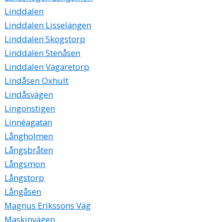
Linddalen
Linddalen Lisselängen
Linddalen Skogstorp
Linddalen Stenåsen
Linddalen Vägaretorp
Lindåsen Oxhult
Lindåsvägen
Lingonstigen
Linnéagatan
Långholmen
Långsbråten
Långsmon
Långstorp
Långåsen
Magnus Erikssons Väg
Maskinvägen