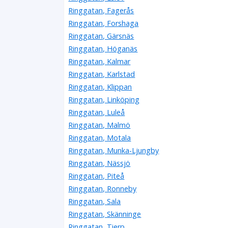
Ringgatan, Fagerås
Ringgatan, Forshaga
Ringgatan, Gärsnäs
Ringgatan, Höganäs
Ringgatan, Kalmar
Ringgatan, Karlstad
Ringgatan, Klippan
Ringgatan, Linköping
Ringgatan, Luleå
Ringgatan, Malmö
Ringgatan, Motala
Ringgatan, Munka-Ljungby
Ringgatan, Nässjö
Ringgatan, Piteå
Ringgatan, Ronneby
Ringgatan, Sala
Ringgatan, Skänninge
Ringgatan, Tierp