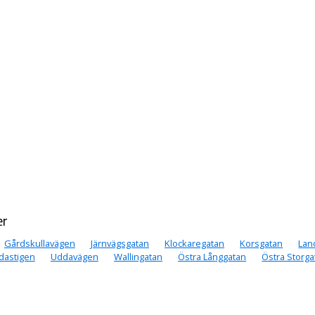
er
Gårdskullavägen
Järnvägsgatan
Klockaregatan
Korsgatan
Lan
dastigen
Uddavägen
Wallingatan
Östra Långgatan
Östra Storga