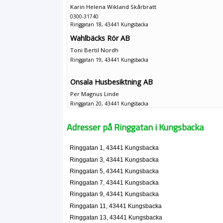
Karin Helena Wikland Skårbratt
0300-31740
Ringgatan 18, 43441 Kungsbacka
Wahlbäcks Rör AB
Toni Bertil Nordh
Ringgatan 19, 43441 Kungsbacka
Onsala Husbesiktning AB
Per Magnus Linde
Ringgatan 20, 43441 Kungsbacka
Nordwall Reportage och Bara Fötter
Adresser på Ringgatan i Kungsbacka
Eva Maria Christina Nordwall
0300-10827
Ringgatan 1, 43441 Kungsbacka
Ringgatan 21, 43441 Kungsbacka
Ringgatan 3, 43441 Kungsbacka
Kungs-Glas AB
Ringgatan 5, 43441 Kungsbacka
Hans Michael Eriksson
Ringgatan 7, 43441 Kungsbacka
0300-12890
Ringgatan 9, 43441 Kungsbacka
Ringgatan 21, 43441 Kungsbacka
Ringgatan 11, 43441 Kungsbacka
Elsie Grimfeldt
Ringgatan 13, 43441 Kungsbacka
0300-34530