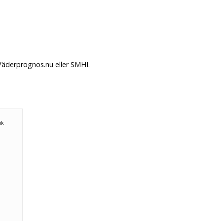
Väderprognos.nu eller SMHI.
ök