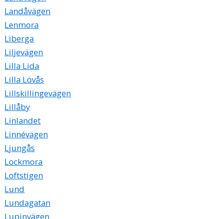
Landåvägen
Lenmora
Liberga
Liljevägen
Lilla Lida
Lilla Lövås
Lillskillingevägen
Lillåby
Linlandet
Linnévägen
Ljungås
Lockmora
Loftstigen
Lund
Lundagatan
Lupinvägen