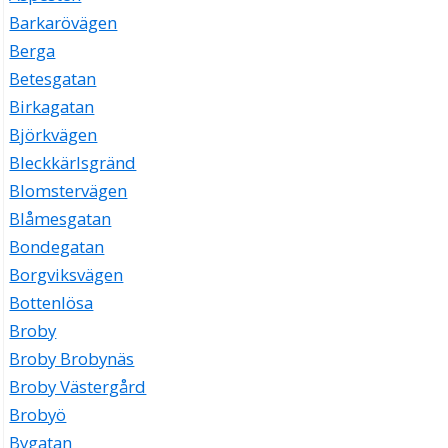
Barkarövägen
Berga
Betesgatan
Birkagatan
Björkvägen
Bleckkärlsgränd
Blomstervägen
Blåmesgatan
Bondegatan
Borgviksvägen
Bottenlösa
Broby
Broby Brobynäs
Broby Västergård
Brobyö
Bygatan