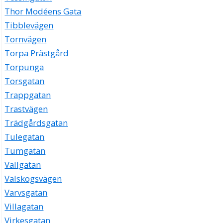
Thor Modéens Gata
Tibblevägen
Tornvägen
Torpa Prästgård
Torpunga
Torsgatan
Trappgatan
Trastvägen
Trädgårdsgatan
Tulegatan
Tumgatan
Vallgatan
Valskogsvägen
Varvsgatan
Villagatan
Virkesgatan