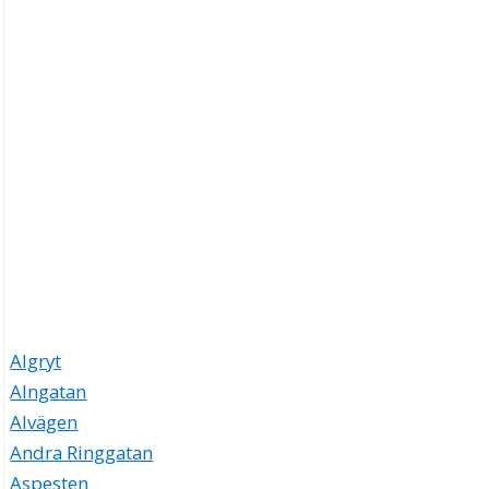
Algryt
Alngatan
Alvägen
Andra Ringgatan
Aspesten