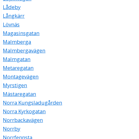
Lådeby
Långkärr
Lövnäs
Magasinsgatan
Malmberga
Malmbergavägen
Malmgatan
Metaregatan
Montagevägen
Myrstigen
Mästaregatan
Norra Kungsladugården
Norra Kyrkogatan
Norrbackavägen
Norrby
Norrfennsta