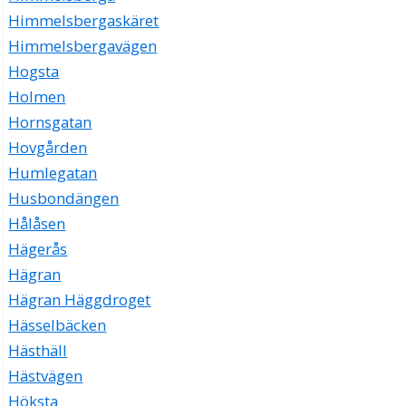
Himmelsbergaskäret
Himmelsbergavägen
Hogsta
Holmen
Hornsgatan
Hovgården
Humlegatan
Husbondängen
Hålåsen
Hägerås
Hägran
Hägran Häggdroget
Hässelbäcken
Hästhäll
Hästvägen
Höksta