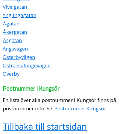
Vivelgatan
Ynglingagatan
Ågatan
Åkergatan
Åsgatan
Ängsvägen
Österbyvägen
Östra Skillingevägen
Överby
Postnummer i Kungsör
En lista över alla postnummer i Kungsör finns på
postnummer.info
. Se:
Postnummer Kungsör
Tillbaka till startsidan