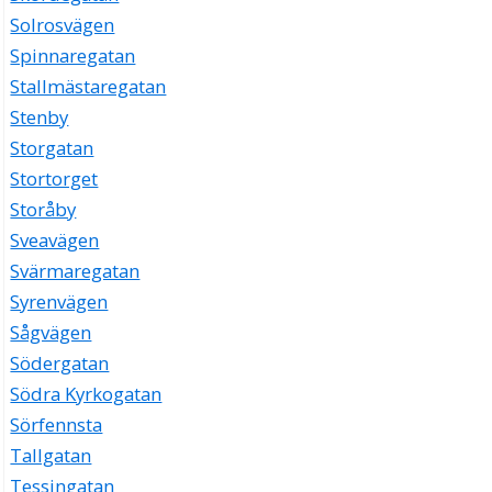
Solrosvägen
Spinnaregatan
Stallmästaregatan
Stenby
Storgatan
Stortorget
Storåby
Sveavägen
Svärmaregatan
Syrenvägen
Sågvägen
Södergatan
Södra Kyrkogatan
Sörfennsta
Tallgatan
Tessingatan