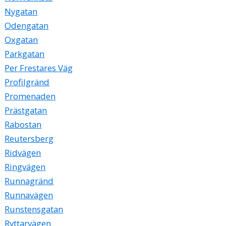
Nygatan
Odengatan
Oxgatan
Parkgatan
Per Frestares Väg
Profilgränd
Promenaden
Prästgatan
Rabostan
Reutersberg
Ridvägen
Ringvägen
Runnagränd
Runnavägen
Runstensgatan
Ryttarvägen