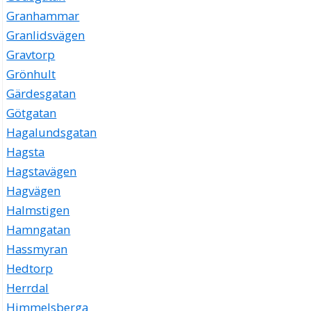
Granhammar
Granlidsvägen
Gravtorp
Grönhult
Gärdesgatan
Götgatan
Hagalundsgatan
Hagsta
Hagstavägen
Hagvägen
Halmstigen
Hamngatan
Hassmyran
Hedtorp
Herrdal
Himmelsberga