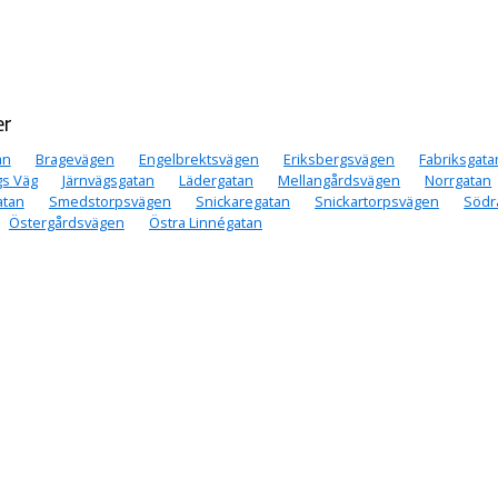
er
an
Bragevägen
Engelbrektsvägen
Eriksbergsvägen
Fabriksgata
s Väg
Järnvägsgatan
Lädergatan
Mellangårdsvägen
Norrgatan
atan
Smedstorpsvägen
Snickaregatan
Snickartorpsvägen
Södr
Östergårdsvägen
Östra Linnégatan