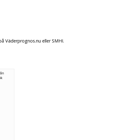
 på Väderprognos.nu eller SMHI.
rån
ök