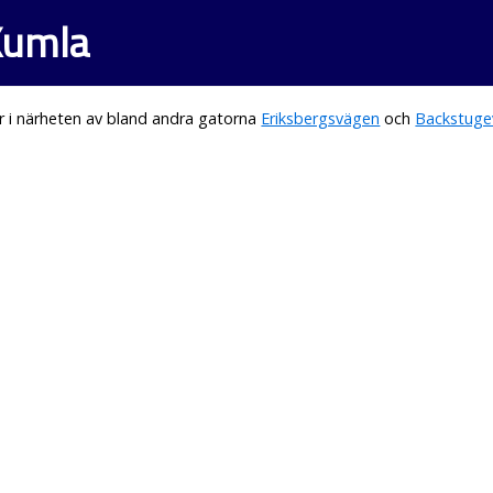
Kumla
r i närheten av bland andra gatorna
Eriksbergsvägen
och
Backstug