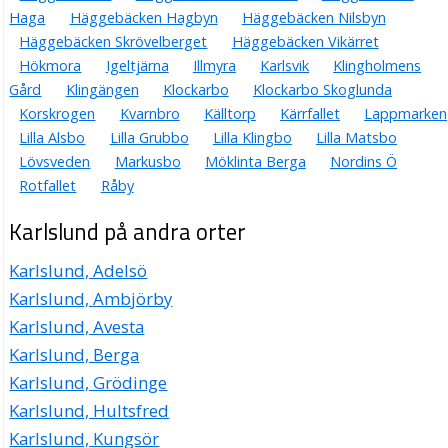
Haga
Häggebäcken Hagbyn
Häggebäcken Nilsbyn
Häggebäcken Skrövelberget
Häggebäcken Vikärret
Hökmora
Igeltjärna
Illmyra
Karlsvik
Klingholmens
Gård
Klingängen
Klockarbo
Klockarbo Skoglunda
Korskrogen
Kvarnbro
Källtorp
Kärrfallet
Lappmarken
Lilla Alsbo
Lilla Grubbo
Lilla Klingbo
Lilla Matsbo
Lövsveden
Markusbo
Möklinta Berga
Nordins Ö
Rotfallet
Råby
Karlslund på andra orter
Karlslund, Adelsö
Karlslund, Ambjörby
Karlslund, Avesta
Karlslund, Berga
Karlslund, Grödinge
Karlslund, Hultsfred
Karlslund, Kungsör