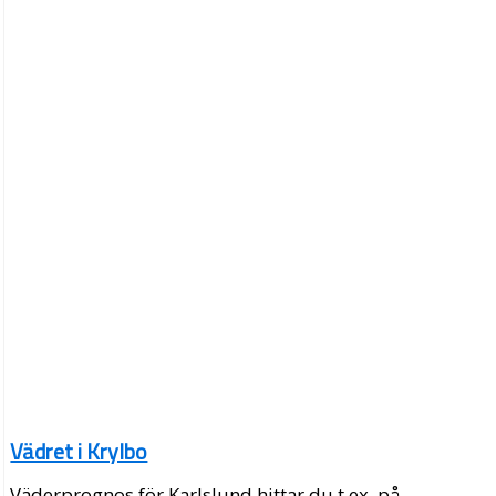
Vädret i Krylbo
Väderprognos för Karlslund hittar du t.ex. på