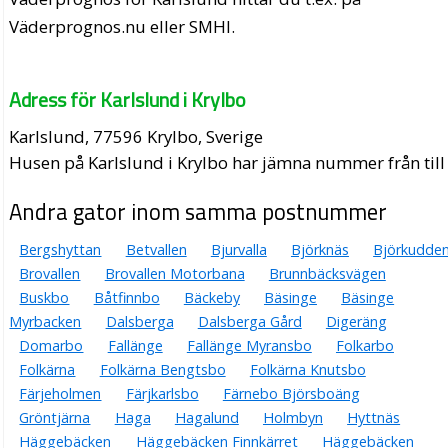
Väderprognos.nu eller SMHI.
Adress för Karlslund i Krylbo
Karlslund, 77596 Krylbo, Sverige
Husen på Karlslund i Krylbo har jämna nummer från till 
Andra gator inom samma postnummer
Bergshyttan
Betvallen
Bjurvalla
Björknäs
Björkudde
Brovallen
Brovallen Motorbana
Brunnbäcksvägen
Buskbo
Båtfinnbo
Bäckeby
Bäsinge
Bäsinge
Myrbacken
Dalsberga
Dalsberga Gård
Digeräng
Domarbo
Fallänge
Fallänge Myransbo
Folkarbo
Folkärna
Folkärna Bengtsbo
Folkärna Knutsbo
Färjeholmen
Färjkarlsbo
Färnebo Björsboäng
Gröntjärna
Haga
Hagalund
Holmbyn
Hyttnäs
Häggebäcken
Häggebäcken Finnkärret
Häggebäcken