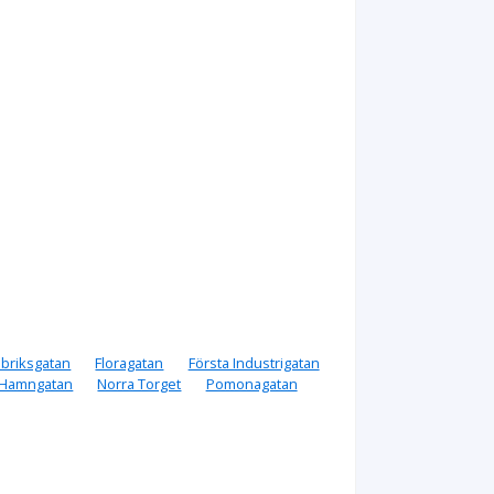
abriksgatan
Floragatan
Första Industrigatan
 Hamngatan
Norra Torget
Pomonagatan