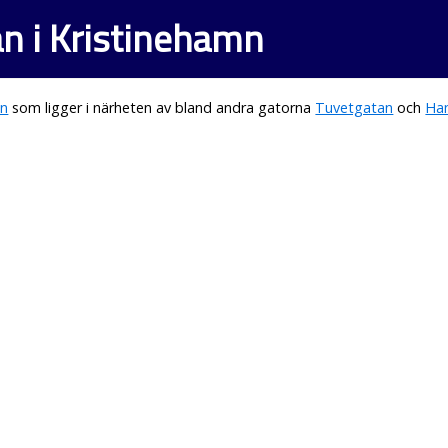
an i Kristinehamn
mn
som ligger i närheten av bland andra gatorna
Tuvetgatan
och
Ha