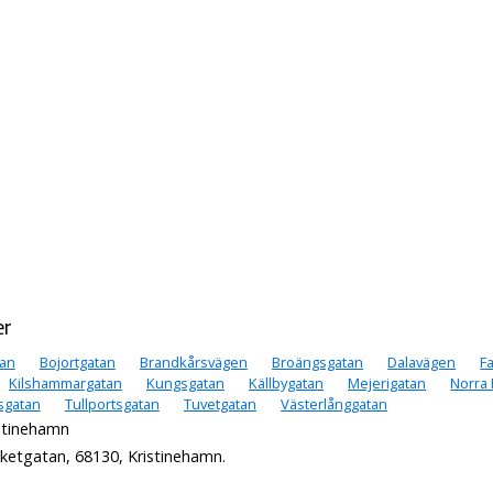
er
an
Bojortgatan
Brandkårsvägen
Broängsgatan
Dalavägen
F
Kilshammargatan
Kungsgatan
Källbygatan
Mejerigatan
Norra
sgatan
Tullportsgatan
Tuvetgatan
Västerlånggatan
istinehamn
ketgatan, 68130, Kristinehamn.