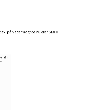
.ex. på Väderprognos.nu eller SMHI.
er från
ök