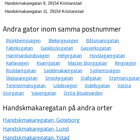
Handskmakaregatan 9, 29154 Kristianstad
Handskmakaregatan 11, 29154 Kristianstad
Andra gator inom samma postnummer
Björkhemsvägen
Blekingevägen
Båtsmansgatan
Fabriksgatan
Gasklocksgatan
Gasverksgatan
Hammarslundsvägen
Helgegatan
Hovslagaregatan
Karlavägen
Kvarngatan
Mäster Bonggatan
Ringvägen
Roddaregatan
Sadelmakaregatan
Sjöhemsvägen
Skepparegatan
Smedjegatan
Stallgatan
Styrmansgata
Timmermansgatan
Uddevägen
Videllsgatan
Västra
Storgatan
Väverigatan
Östra Boulevarden
Handskmakaregatan på andra orter
Handskmakaregatan, Göteborg
Handskmakaregatan, Lund
Handskmakaregatan, Ystad