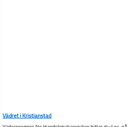
Vädret i Kristianstad
Väderprognos för Handskmakaregatan hittar du t.ex. p