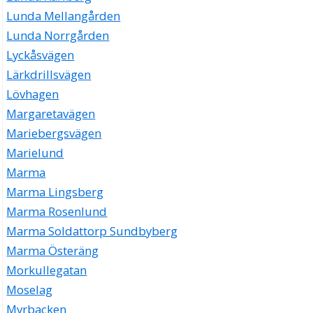
Lunda Mellangården
Lunda Norrgården
Lyckåsvägen
Lärkdrillsvägen
Lövhagen
Margaretavägen
Mariebergsvägen
Marielund
Marma
Marma Lingsberg
Marma Rosenlund
Marma Soldattorp Sundbyberg
Marma Österäng
Morkullegatan
Moselag
Myrbacken