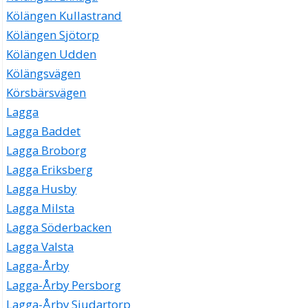
Kölängen Kullastrand
Kölängen Sjötorp
Kölängen Udden
Kölängsvägen
Körsbärsvägen
Lagga
Lagga Baddet
Lagga Broborg
Lagga Eriksberg
Lagga Husby
Lagga Milsta
Lagga Söderbacken
Lagga Valsta
Lagga-Årby
Lagga-Årby Persborg
Lagga-Årby Sjudartorp