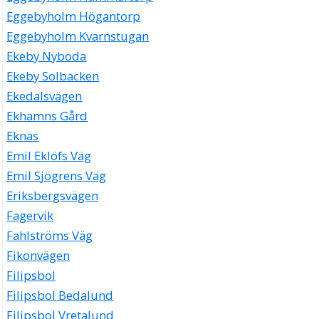
Eggebyholm Högantorp
Eggebyholm Kvarnstugan
Ekeby Nyboda
Ekeby Solbacken
Ekedalsvägen
Ekhamns Gård
Eknäs
Emil Eklöfs Väg
Emil Sjögrens Väg
Eriksbergsvägen
Fagervik
Fahlströms Väg
Fikonvägen
Filipsbol
Filipsbol Bedalund
Filipsbol Vretalund