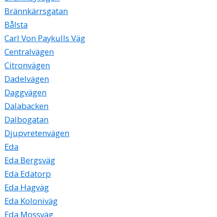
Brännkärrsgatan
Bålsta
Carl Von Paykulls Väg
Centralvägen
Citronvägen
Dadelvägen
Daggvägen
Dalabacken
Dalbogatan
Djupvretenvägen
Eda
Eda Bergsväg
Eda Edatorp
Eda Hagväg
Eda Koloniväg
Eda Mossväg