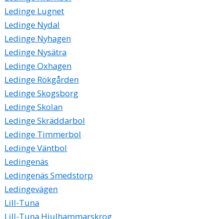
Ledinge Lugnet
Ledinge Nydal
Ledinge Nyhagen
Ledinge Nysätra
Ledinge Oxhagen
Ledinge Rökgården
Ledinge Skogsborg
Ledinge Skolan
Ledinge Skräddarbol
Ledinge Timmerbol
Ledinge Väntbol
Ledingenäs
Ledingenäs Smedstorp
Ledingevägen
Lill-Tuna
Lill-Tuna Hjulhammarskrog