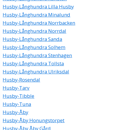
Husby-Långhundra Lilla Husby
Husby-Långhundra Minalund
Husby-Långhundra Norrbacken
Husby-Långhundra Norrdal
Husby-Långhundra Sanda
Husby-Långhundra Solhem
Husby-Långhundra Stenhagen
Husby-Långhundra Tollsta
Husby-Långhundra Ulriksdal
Husby-Rosendal
Husby-Tarv
Husby-Tibble
Husby-Tuna
Husby-Åby
Husby-Åby Honungstorpet
Husby-Åby Åby Gård