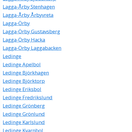
Lagga-Årby Stenhagen
Lagga-Årby Årbyvreta
Lagga-Örby
Lagga-Örby Gustavsberg
Lagga-Örby Hacka
Lagga-Örby Laggabacken
Ledinge
Ledinge Apelbol
Ledinge Björkhagen
Ledinge Björktorp
Ledinge Eriksbol
Ledinge Fredrikslund
Ledinge Grönberg
Ledinge Grönlund
Ledinge Karlslund
Ledinge Kvarnbol