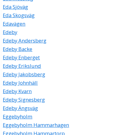
Eda Sjöväg
Eda Skogsväg
Edavägen
Edeby
Edeby Andersberg
Edeby Backe
Edeby Enberget
Edeby Erikslund
Edeby Jakobsberg
Edeby Johnhäll
Edeby Kvarn
Edeby Signesberg
Edeby Ängsväg
Eggebyholm
Eggebyholm Hammarhagen
Eggebyholm Hammartorp