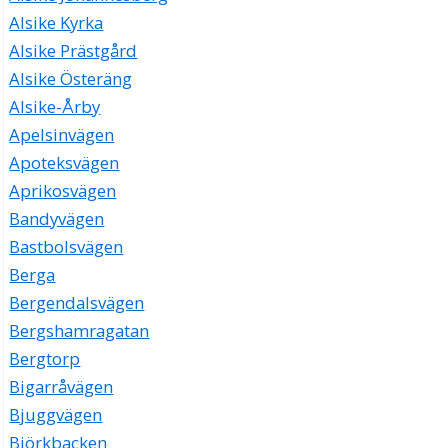
Alsike Kyrka
Alsike Prästgård
Alsike Österäng
Alsike-Årby
Apelsinvägen
Apoteksvägen
Aprikosvägen
Bandyvägen
Bastbolsvägen
Berga
Bergendalsvägen
Bergshamragatan
Bergtorp
Bigarråvägen
Bjuggvägen
Björkbacken