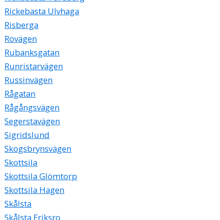
Rickebasta Ulvhaga
Risberga
Rovägen
Rubanksgatan
Runristarvägen
Russinvägen
Rågatan
Rågångsvägen
Segerstavägen
Sigridslund
Skogsbrynsvägen
Skottsila
Skottsila Glömtorp
Skottsila Hagen
Skålsta
Skålsta Eriksro