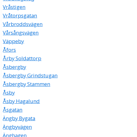
Vråstigen
Vråtorpsgatan
Vårbroddsvägen
Vårsångsvägen
Väppeby
Åfors
Årby Soldattorp
Åsbergby
Åsbergby Grindstugan
Åsbergby Stammen
Åsby
Åsby Hagalund
Åsgatan
Ängby Bygata
Ängbyvägen
Änghagen