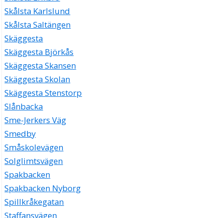
Skålsta Karlslund
Skålsta Saltängen
Skäggesta
Skäggesta Björkås
Skäggesta Skansen
Skäggesta Skolan
Skäggesta Stenstorp
Slånbacka
Sme-Jerkers Väg
Smedby
Småskolevägen
Solglimtsvägen
Spakbacken
Spakbacken Nyborg
Spillkråkegatan
Staffansvägen