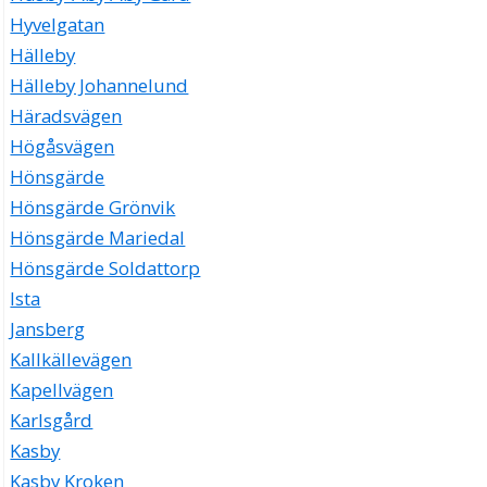
Hyvelgatan
Hälleby
Hälleby Johannelund
Häradsvägen
Högåsvägen
Hönsgärde
Hönsgärde Grönvik
Hönsgärde Mariedal
Hönsgärde Soldattorp
Ista
Jansberg
Kallkällevägen
Kapellvägen
Karlsgård
Kasby
Kasby Kroken