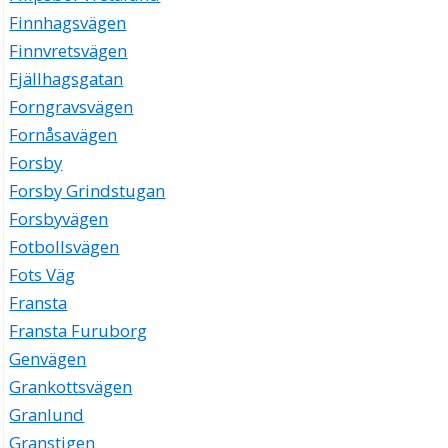
Finnhagsvägen
Finnvretsvägen
Fjällhagsgatan
Forngravsvägen
Fornåsavägen
Forsby
Forsby Grindstugan
Forsbyvägen
Fotbollsvägen
Fots Väg
Fransta
Fransta Furuborg
Genvägen
Grankottsvägen
Granlund
Granstigen