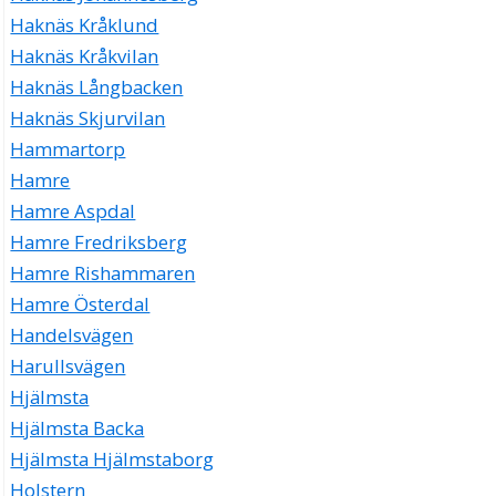
Haknäs Kråklund
Haknäs Kråkvilan
Haknäs Långbacken
Haknäs Skjurvilan
Hammartorp
Hamre
Hamre Aspdal
Hamre Fredriksberg
Hamre Rishammaren
Hamre Österdal
Handelsvägen
Harullsvägen
Hjälmsta
Hjälmsta Backa
Hjälmsta Hjälmstaborg
Holstern