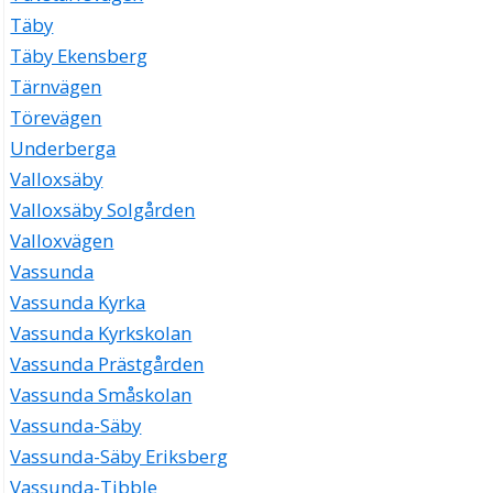
Täby
Täby Ekensberg
Tärnvägen
Törevägen
Underberga
Valloxsäby
Valloxsäby Solgården
Valloxvägen
Vassunda
Vassunda Kyrka
Vassunda Kyrkskolan
Vassunda Prästgården
Vassunda Småskolan
Vassunda-Säby
Vassunda-Säby Eriksberg
Vassunda-Tibble