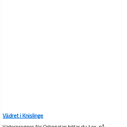
Vädret i Knislinge
Väderprognos för Odingatan hittar du t.ex. på