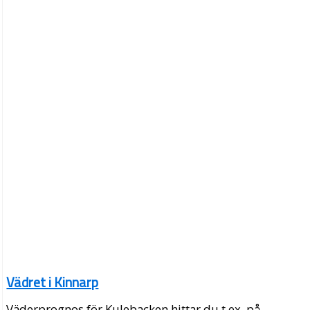
Vädret i Kinnarp
Väderprognos för Kulebacken hittar du t.ex. på