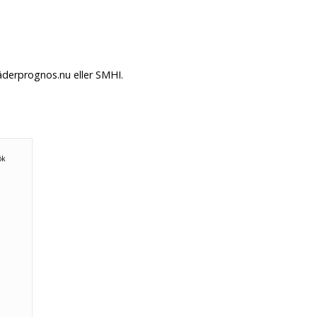
äderprognos.nu eller SMHI.
ök