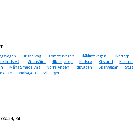
er
agsvägen
Birgits Väg
Blomstervägen
Blåklintsvägen
Dikartorp
sterlinds Väg
Gransätra
Illbergstorp
Karlsro
Kilslund
Kilslun
en
Måns Smeds Väg
Norra Ängen
Ripvägen
Sparvgatan
Stu
ärgatan
Violvägen
Ärlestigen
66534, Kil.