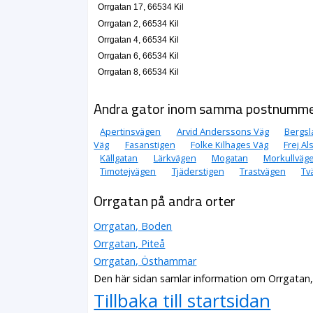
Orrgatan 17, 66534 Kil
Orrgatan 2, 66534 Kil
Orrgatan 4, 66534 Kil
Orrgatan 6, 66534 Kil
Orrgatan 8, 66534 Kil
Andra gator inom samma postnumm
Apertinsvägen
Arvid Anderssons Väg
Bergsl
Väg
Fasanstigen
Folke Kilhages Väg
Frej Al
Källgatan
Lärkvägen
Mogatan
Morkullväg
Timotejvägen
Tjäderstigen
Trastvägen
Tv
Orrgatan på andra orter
Orrgatan, Boden
Orrgatan, Piteå
Orrgatan, Östhammar
Den här sidan samlar information om Orrgatan, 
Tillbaka till startsidan