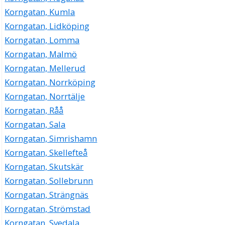
Korngatan, Kumla
Korngatan, Lidköping
Korngatan, Lomma
Korngatan, Malmö
Korngatan, Mellerud
Korngatan, Norrköping
Korngatan, Norrtälje
Korngatan, Råå
Korngatan, Sala
Korngatan, Simrishamn
Korngatan, Skellefteå
Korngatan, Skutskär
Korngatan, Sollebrunn
Korngatan, Strängnäs
Korngatan, Strömstad
Korngatan, Svedala