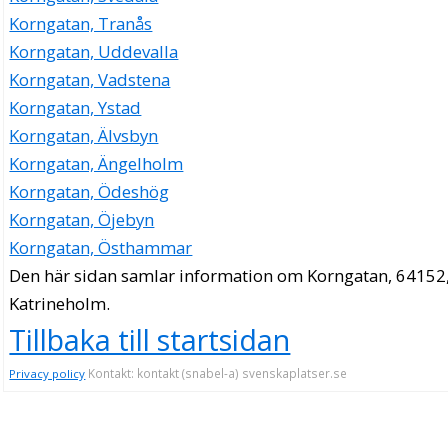
Korngatan, Tranås
Korngatan, Uddevalla
Korngatan, Vadstena
Korngatan, Ystad
Korngatan, Älvsbyn
Korngatan, Ängelholm
Korngatan, Ödeshög
Korngatan, Öjebyn
Korngatan, Östhammar
Den här sidan samlar information om Korngatan, 64152
Katrineholm.
Tillbaka till startsidan
Kontakt: kontakt (snabel-a) svenskaplatser.se
Privacy policy