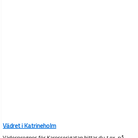
Vädret i Katrineholm
Väderprognos för Karosserigatan hittar du t.ex. på