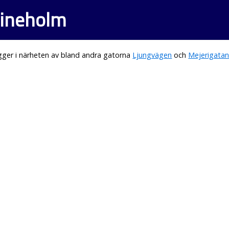
rineholm
gger i närheten av bland andra gatorna
Ljungvägen
och
Mejerigata