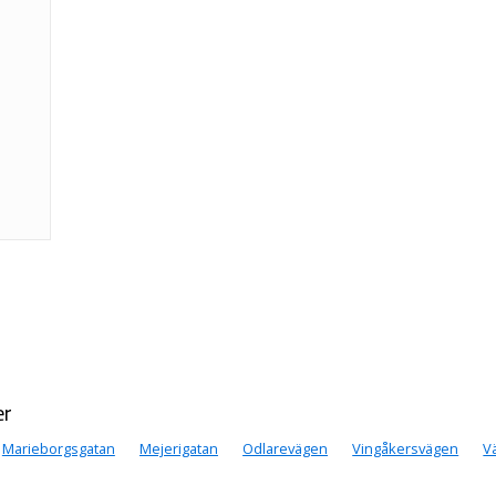
er
Marieborgsgatan
Mejerigatan
Odlarevägen
Vingåkersvägen
V