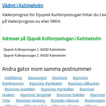
Vädret i Katrineholm
Väderprognos för Djupvik Kulltorpsstugan hittar du t.ex
på Väderprognos.nu eller SMHI.
Adresser på Djupvik Kulltorpsstugan i Katrineholm
Djupvik Kulltorpsstugan 1, 64192 Katrineholm
Djupvik Kulltorpsstugan 2, 64192 Katrineholm
Andra gator inom samma postnummer
Adolfsborg
Bastuvägen
Bjurstorp
Bjurstorp
Björkhammra
Bjurstorp Björkkullen
Bjurstorp Gillbacken
Bjurstorp Granliden
Bjurstorp Hjortkällan
Bjurstorp
Huviken
Bjurstorp Skogshall
Bjurstorp Solliden
Bjurstorp
Titta
Bjurstorp Viksberg
Björkviks-Nästorp
Brunnsvägen