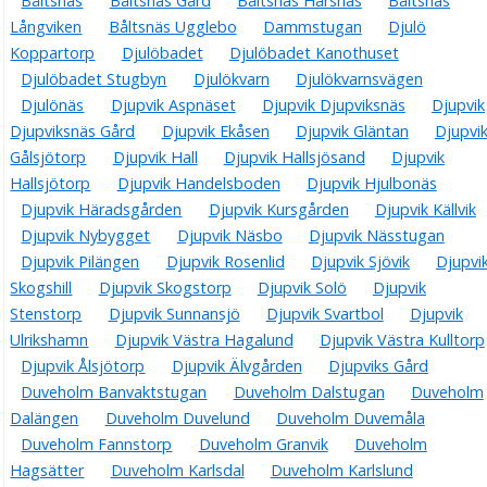
Båltsnäs
Båltsnäs Gård
Båltsnäs Hårsnäs
Båltsnäs
Långviken
Båltsnäs Ugglebo
Dammstugan
Djulö
Koppartorp
Djulöbadet
Djulöbadet Kanothuset
Djulöbadet Stugbyn
Djulökvarn
Djulökvarnsvägen
Djulönäs
Djupvik Aspnäset
Djupvik Djupviksnäs
Djupvik
Djupviksnäs Gård
Djupvik Ekåsen
Djupvik Gläntan
Djupvi
Gålsjötorp
Djupvik Hall
Djupvik Hallsjösand
Djupvik
Hallsjötorp
Djupvik Handelsboden
Djupvik Hjulbonäs
Djupvik Häradsgården
Djupvik Kursgården
Djupvik Källvik
Djupvik Nybygget
Djupvik Näsbo
Djupvik Nässtugan
Djupvik Pilängen
Djupvik Rosenlid
Djupvik Sjövik
Djupvi
Skogshill
Djupvik Skogstorp
Djupvik Solö
Djupvik
Stenstorp
Djupvik Sunnansjö
Djupvik Svartbol
Djupvik
Ulrikshamn
Djupvik Västra Hagalund
Djupvik Västra Kulltorp
Djupvik Ålsjötorp
Djupvik Älvgården
Djupviks Gård
Duveholm Banvaktstugan
Duveholm Dalstugan
Duveholm
Dalängen
Duveholm Duvelund
Duveholm Duvemåla
Duveholm Fannstorp
Duveholm Granvik
Duveholm
Hagsätter
Duveholm Karlsdal
Duveholm Karlslund