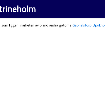
atrineholm
m
som ligger i närheten av bland andra gatorna
Gabrielstorp Björkh