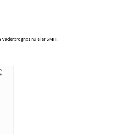
på Väderprognos.nu eller SMHI.
ån
ök