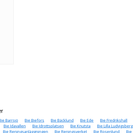
er
Bie Barrsjö
Bie Biefors
Bie Bäcklund
Bie Ede
Bie Fredrikshall
Bie Idavallen
Bie Idrottsplatsen
Bie Knutsta
Bie Lilla Ludvigsberg
Bie Reningsanläggningen
Bie Reningsverket
Bie Rosenlund
Bie