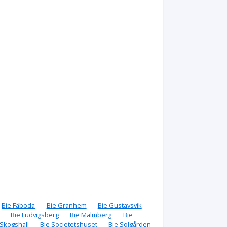
Bie Fäboda
Bie Granhem
Bie Gustavsvik
Bie Ludvigsberg
Bie Malmberg
Bie
 Skogshall
Bie Societetshuset
Bie Solgården