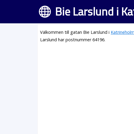
Bie Larslund i K
Välkommen till gatan Bie Larslund i
Katrinehol
Larslund har postnummer 64196.