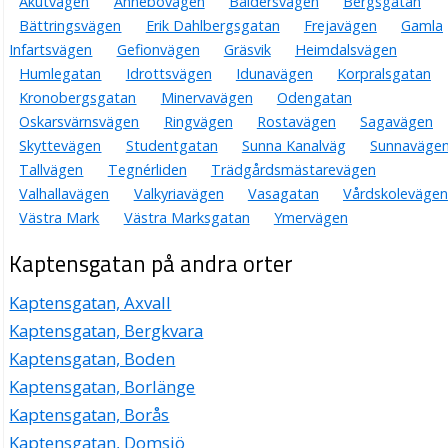
Akutvägen
Annebovägen
Baldersvägen
Bergsgatan
Bättringsvägen
Erik Dahlbergsgatan
Frejavägen
Gamla
Infartsvägen
Gefionvägen
Gräsvik
Heimdalsvägen
Humlegatan
Idrottsvägen
Idunavägen
Korpralsgatan
Kronobergsgatan
Minervavägen
Odengatan
Oskarsvärnsvägen
Ringvägen
Rostavägen
Sagavägen
Skyttevägen
Studentgatan
Sunna Kanalväg
Sunnaväge
Tallvägen
Tegnérliden
Trädgårdsmästarevägen
Valhallavägen
Valkyriavägen
Vasagatan
Vårdskolevägen
Västra Mark
Västra Marksgatan
Ymervägen
Kaptensgatan på andra orter
Kaptensgatan, Axvall
Kaptensgatan, Bergkvara
Kaptensgatan, Boden
Kaptensgatan, Borlänge
Kaptensgatan, Borås
Kaptensgatan, Domsjö