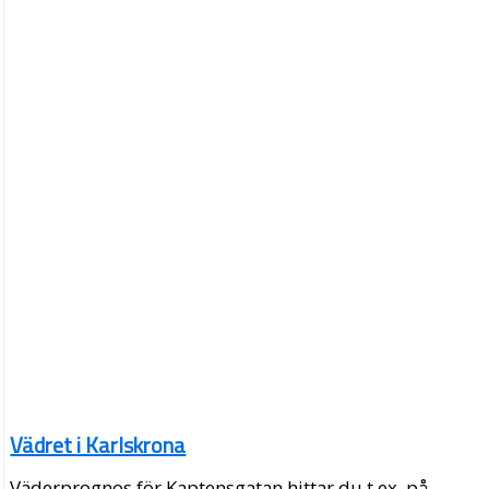
Vädret i Karlskrona
Väderprognos för Kaptensgatan hittar du t.ex. på