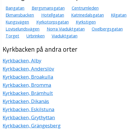
Bangatan
Bergsmansgatan
Centrumleden
Ekmansbacken
Hotellgatan
Katrinedalsgatan
Kilgatan
Kungsvägen
Kyrkotorpsgatan
Kyrkstigen
Loviselundsvägen
Norra Viaduktgatan
Oxelbergsgatan
Torget
Urbrinken
Viaduktgatan
Kyrkbacken på andra orter
Kyrkbacken, Alby
Kyrkbacken, Anderslöv
Kyrkbacken, Broakulla
Kyrkbacken, Bromma
Kyrkbacken, Brämhult
Kyrkbacken, Dikanäs
Kyrkbacken, Eskilstuna
Kyrkbacken, Grythyttan
Kyrkbacken, Grängesberg