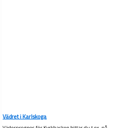
Vädret i Karlskoga
Väderprognos för Kyrkbacken hittar du t.ex. på