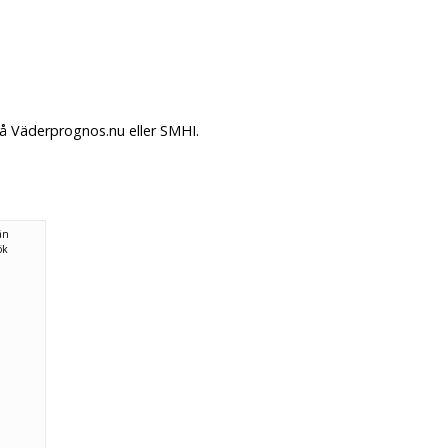
på Väderprognos.nu eller SMHI.
ån
ök