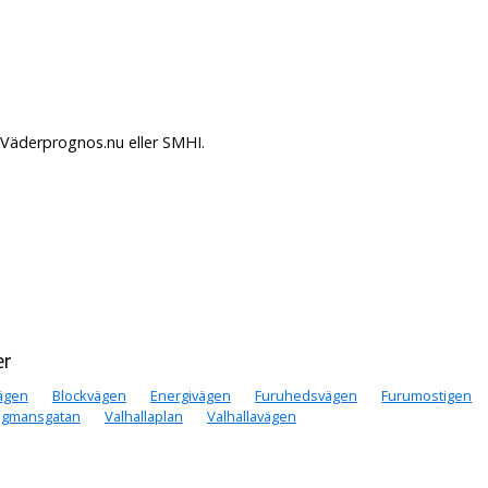
å Väderprognos.nu eller SMHI.
er
ägen
Blockvägen
Energivägen
Furuhedsvägen
Furumostigen
igmansgatan
Valhallaplan
Valhallavägen