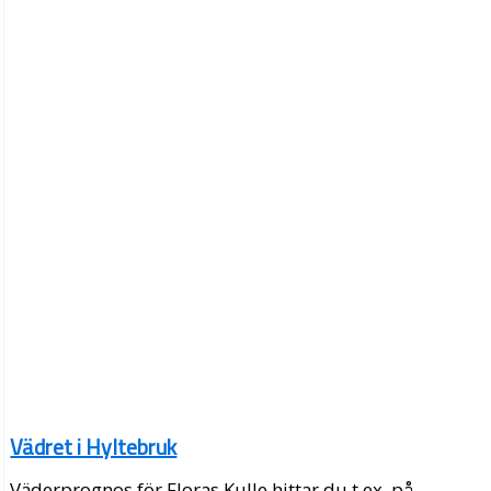
Vädret i Hyltebruk
Väderprognos för Floras Kulle hittar du t.ex. på