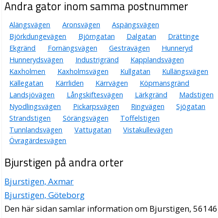
Andra gator inom samma postnummer
Alängsvägen
Aronsvägen
Aspängsvägen
Björkdungevägen
Björngatan
Dalgatan
Drättinge
Ekgränd
Fornängsvägen
Gestravägen
Hunneryd
Hunnerydsvägen
Industrigränd
Kapplandsvägen
Kaxholmen
Kaxholmsvägen
Kullgatan
Kullängsvägen
Källegatan
Kärrliden
Kärrvägen
Köpmansgränd
Landsjövägen
Långskiftesvägen
Lärkgränd
Madstigen
Nyodlingsvägen
Pickarpsvägen
Ringvägen
Sjögatan
Strandstigen
Sörängsvägen
Toffelstigen
Tunnlandsvägen
Vattugatan
Vistakullevägen
Övragärdesvägen
Bjurstigen på andra orter
Bjurstigen, Axmar
Bjurstigen, Göteborg
Den här sidan samlar information om Bjurstigen, 56146