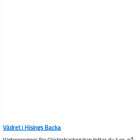
Vädret i Hisings Backa
Väderprognos för Glisterbackegatan hittar du t.ex. på