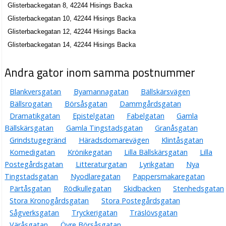
Glisterbackegatan 8, 42244 Hisings Backa
Glisterbackegatan 10, 42244 Hisings Backa
Glisterbackegatan 12, 42244 Hisings Backa
Glisterbackegatan 14, 42244 Hisings Backa
Andra gator inom samma postnummer
Blankversgatan
Byamannagatan
Bällskärsvägen
Bällsrogatan
Börsåsgatan
Dammgårdsgatan
Dramatikgatan
Epistelgatan
Fabelgatan
Gamla
Bällskärsgatan
Gamla Tingstadsgatan
Granåsgatan
Grindstugegränd
Häradsdomarevägen
Klintåsgatan
Komedigatan
Krönikegatan
Lilla Bällskärsgatan
Lilla
Postegårdsgatan
Litteraturgatan
Lyrikgatan
Nya
Tingstadsgatan
Nyodlaregatan
Pappersmakaregatan
Pärtåsgatan
Rödkullegatan
Skidbacken
Stenhedsgatan
Stora Kronogårdsgatan
Stora Postegårdsgatan
Sågverksgatan
Tryckerigatan
Träslövsgatan
Väråsgatan
Övre Börsåsgatan