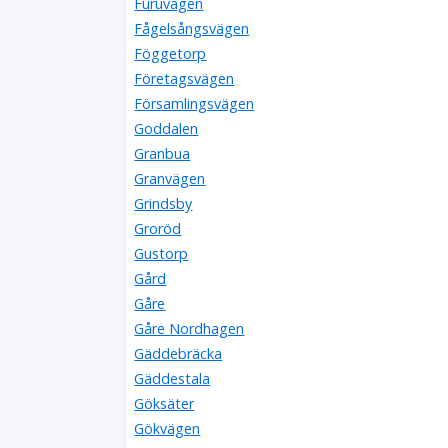
Furuvägen
Fågelsångsvägen
Föggetorp
Företagsvägen
Församlingsvägen
Goddalen
Granbua
Granvägen
Grindsby
Groröd
Gustorp
Gård
Gåre
Gåre Nordhagen
Gäddebräcka
Gäddestala
Göksäter
Gökvägen