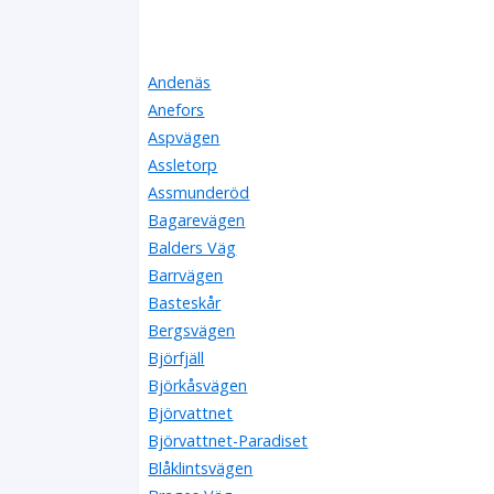
Andenäs
Anefors
Aspvägen
Assletorp
Assmunderöd
Bagarevägen
Balders Väg
Barrvägen
Basteskår
Bergsvägen
Björfjäll
Björkåsvägen
Björvattnet
Björvattnet-Paradiset
Blåklintsvägen