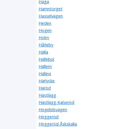
Haga
Hamntorget
Hasselvägen
Heden
Hogen
Holm
Hårleby
Hälla
Hällebol
Hällern
Hällevi
Härlycke
Häröd
Hästlägg
Hästlägg-Kalseröd
Högelidsvägen
Höggeröd
Höggeröd-Åskskalla