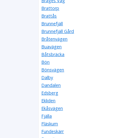
Brages Väg
Brattorp
Brattås
Brunnefjäll
Brunnefjäll Gård
Bråtenvägen
Buavägen
Båtsbräcka
Bön
Bönsvägen
Dalby
Dandalen
Edsberg
Ekliden
Ekåsvägen
Fjälla
Fläskum
Fundeskärr