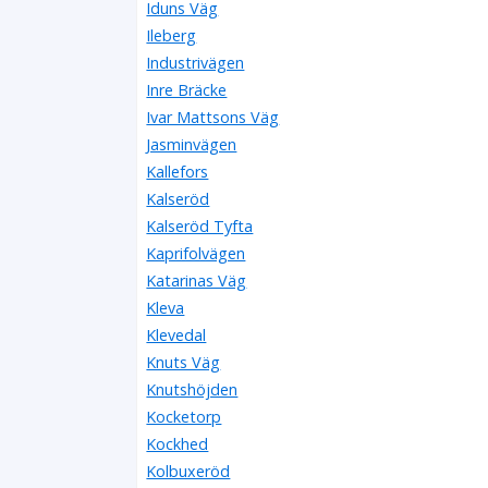
Iduns Väg
Ileberg
Industrivägen
Inre Bräcke
Ivar Mattsons Väg
Jasminvägen
Kallefors
Kalseröd
Kalseröd Tyfta
Kaprifolvägen
Katarinas Väg
Kleva
Klevedal
Knuts Väg
Knutshöjden
Kocketorp
Kockhed
Kolbuxeröd