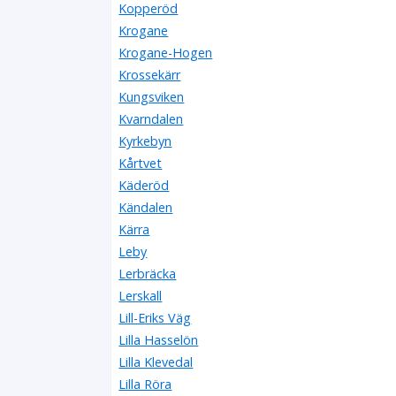
Kopperöd
Krogane
Krogane-Hogen
Krossekärr
Kungsviken
Kvarndalen
Kyrkebyn
Kårtvet
Käderöd
Kändalen
Kärra
Leby
Lerbräcka
Lerskall
Lill-Eriks Väg
Lilla Hasselön
Lilla Klevedal
Lilla Röra