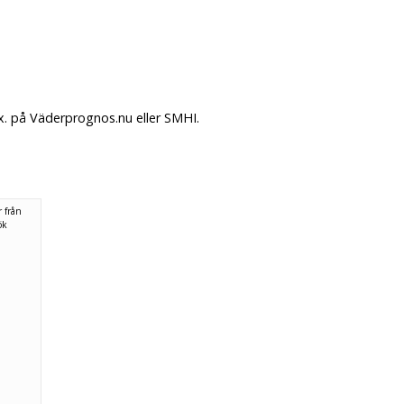
x. på Väderprognos.nu eller SMHI.
 från
ök