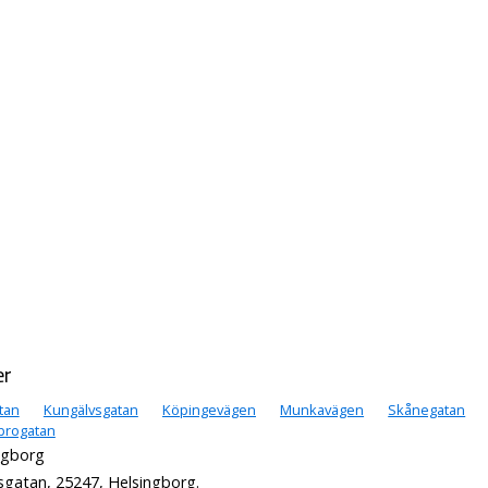
er
tan
Kungälvsgatan
Köpingevägen
Munkavägen
Skånegatan
brogatan
ngborg
sgatan, 25247, Helsingborg.