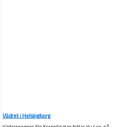
Vädret i Helsingborg
Väderprognos för Kornellgatan hittar du t.ex. på