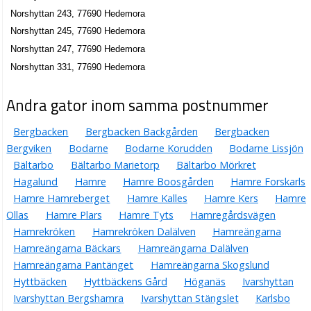
Norshyttan 243, 77690 Hedemora
Norshyttan 245, 77690 Hedemora
Norshyttan 247, 77690 Hedemora
Norshyttan 331, 77690 Hedemora
Andra gator inom samma postnummer
Bergbacken
Bergbacken Backgården
Bergbacken
Bergviken
Bodarne
Bodarne Korudden
Bodarne Lissjön
Bältarbo
Bältarbo Marietorp
Bältarbo Mörkret
Hagalund
Hamre
Hamre Boosgården
Hamre Forskarls
Hamre Hamreberget
Hamre Kalles
Hamre Kers
Hamre
Ollas
Hamre Plars
Hamre Tyts
Hamregårdsvägen
Hamrekröken
Hamrekröken Dalälven
Hamreängarna
Hamreängarna Bäckars
Hamreängarna Dalälven
Hamreängarna Pantänget
Hamreängarna Skogslund
Hyttbäcken
Hyttbäckens Gård
Höganäs
Ivarshyttan
Ivarshyttan Bergshamra
Ivarshyttan Stängslet
Karlsbo