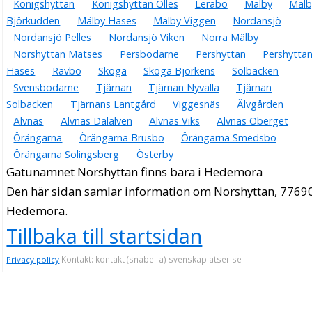
Königshyttan
Königshyttan Olles
Lerabo
Mälby
Mälb
Björkudden
Mälby Hases
Mälby Viggen
Nordansjö
Nordansjö Pelles
Nordansjö Viken
Norra Mälby
Norshyttan Matses
Persbodarne
Pershyttan
Pershytta
Hases
Rävbo
Skoga
Skoga Björkens
Solbacken
Svensbodarne
Tjärnan
Tjärnan Nyvalla
Tjärnan
Solbacken
Tjärnans Lantgård
Viggesnäs
Älvgården
Älvnäs
Älvnäs Dalälven
Älvnäs Viks
Älvnäs Öberget
Örängarna
Örängarna Brusbo
Örängarna Smedsbo
Örängarna Solingsberg
Österby
Gatunamnet Norshyttan finns bara i Hedemora
Den här sidan samlar information om Norshyttan, 7769
Hedemora.
Tillbaka till startsidan
Kontakt: kontakt (snabel-a) svenskaplatser.se
Privacy policy