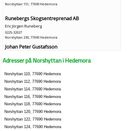
Norshyttan 151, 77690 Hedemora
Runebergs Skogsentreprenad AB
Eric Jörgen Runeberg
0225-32027
Norshyttan 230, 77690 Hedemora
Johan Peter Gustafsson
Norshyttan 318, 77690 Hedemora
Adresser på Norshyttan i Hedemora
Leif Karlsson
Norshyttan 110, 77690 Hedemora
0225-32147
Norshyttan 331, 77690 Hedemora
Norshyttan 112, 77690 Hedemora
Redovisningsstöd Christer Lindblad
Norshyttan 114, 77690 Hedemora
Christer Harry Lindblad
Norshyttan 116, 77690 Hedemora
08-938213
Norshyttan 118, 77690 Hedemora
Norshyttan Matses 221, 77690 Hedemora
Norshyttan 120, 77690 Hedemora
Norshyttan 122, 77690 Hedemora
Norshyttan 124, 77690 Hedemora