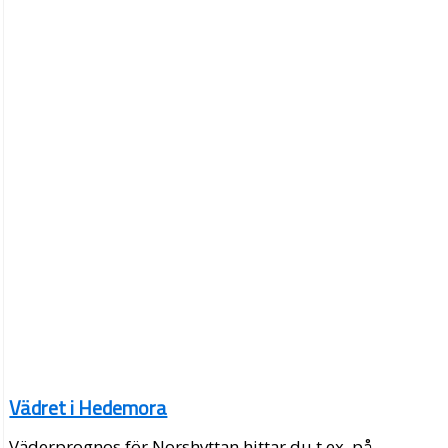
Vädret i Hedemora
Väderprognos för Norshyttan hittar du t.ex. på