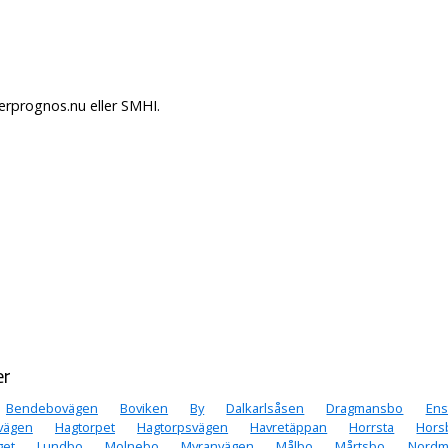
derprognos.nu eller SMHI.
er
Bendebovägen
Boviken
By
Dalkarlsåsen
Dragmansbo
Ens
vägen
Hagtorpet
Hagtorpsvägen
Havretäppan
Horrsta
Hors
get
Lundbo
Molnebo
Myranvägen
Målbo
Mårtsbo
Nordm