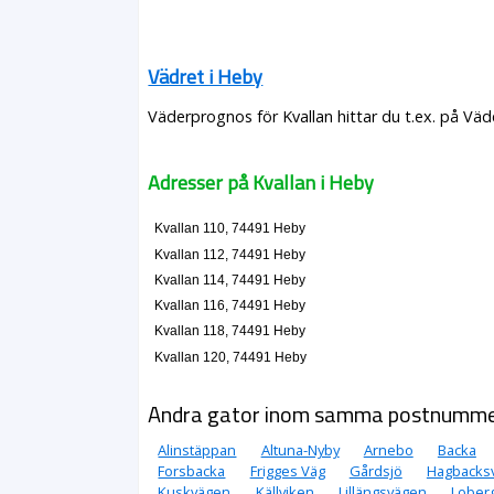
Vädret i Heby
Väderprognos för Kvallan hittar du t.ex. på Vä
Adresser på Kvallan i Heby
Kvallan 110, 74491 Heby
Kvallan 112, 74491 Heby
Kvallan 114, 74491 Heby
Kvallan 116, 74491 Heby
Kvallan 118, 74491 Heby
Kvallan 120, 74491 Heby
Andra gator inom samma postnumm
Alinstäppan
Altuna-Nyby
Arnebo
Backa
Forsbacka
Frigges Väg
Gårdsjö
Hagbacks
Kuskvägen
Källviken
Lillängsvägen
Lober