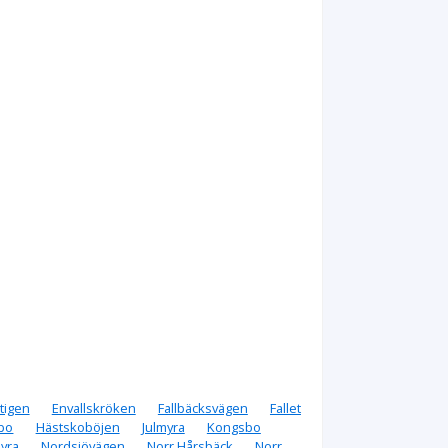
tigen
Envallskröken
Fallbäcksvägen
Fallet
bo
Hästskoböjen
Julmyra
Kongsbo
yra
Nordsjövägen
Norr Hårsbäck
Norr