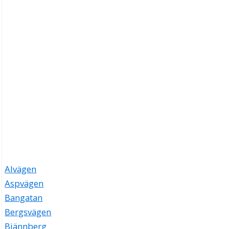
Alvägen
Aspvägen
Bangatan
Bergsvägen
Bjännberg