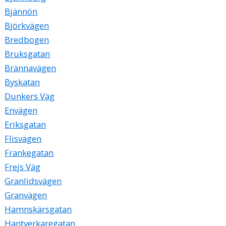
Bjännön
Björkvägen
Bredbogen
Bruksgatan
Brännavägen
Byskatan
Dunkers Väg
Envägen
Eriksgatan
Flisvägen
Frankegatan
Frejs Väg
Granlidsvägen
Granvägen
Hamnskärsgatan
Hantverkaregatan