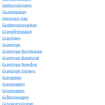
Gethornskroken
Gjutaregatan
Gleipners Väg
Godtemplaregatan
Grangårdsgatan
Granliden
Grantinge
Grantinge Björkbacka
Grantinge Bokelund
Grantinge Nyevång
Grantinge Signero
Grengatan
Greppvägen
Gropevägen
Gråbönevägen
Grönängsslingan