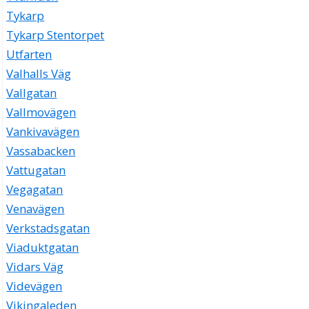
Tykarp
Tykarp Stentorpet
Utfarten
Valhalls Väg
Vallgatan
Vallmovägen
Vankivavägen
Vassabacken
Vattugatan
Vegagatan
Venavägen
Verkstadsgatan
Viaduktgatan
Vidars Väg
Videvägen
Vikingaleden