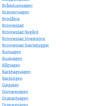
Brådstupsvägen
Brännerivägen
Brödåkra
Brönnestad
Brönnestad Nygård
Brönnestad Smedstorp
Brönnestad Svärtebygget
Bultvägen
Buskvägen
Bågvägen
Bäckhagsvägen
Bäckstigen
Dalgatan
Domarevägen
Drabantvägen
Dragarevägen