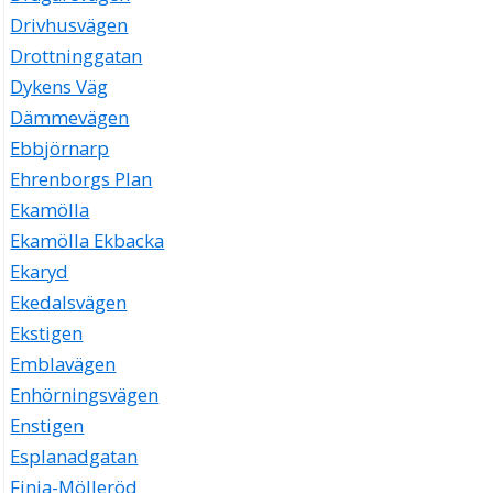
Drivhusvägen
Drottninggatan
Dykens Väg
Dämmevägen
Ebbjörnarp
Ehrenborgs Plan
Ekamölla
Ekamölla Ekbacka
Ekaryd
Ekedalsvägen
Ekstigen
Emblavägen
Enhörningsvägen
Enstigen
Esplanadgatan
Finja-Mölleröd