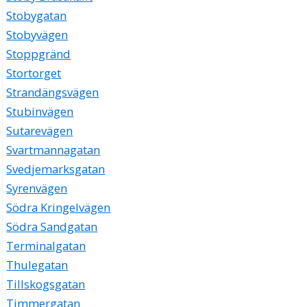
Stobygatan
Stobyvägen
Stoppgränd
Stortorget
Strandängsvägen
Stubinvägen
Sutarevägen
Svartmannagatan
Svedjemarksgatan
Syrenvägen
Södra Kringelvägen
Södra Sandgatan
Terminalgatan
Thulegatan
Tillskogsgatan
Timmergatan