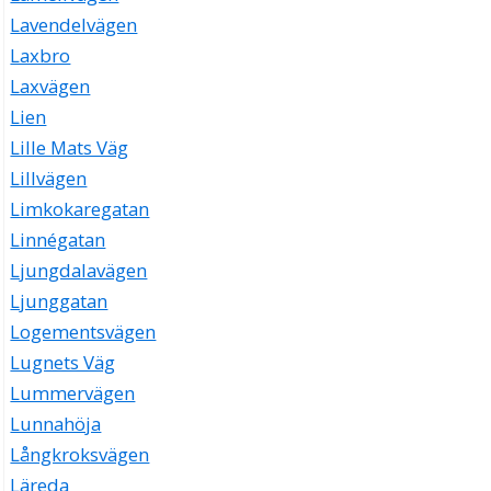
Lavendelvägen
Laxbro
Laxvägen
Lien
Lille Mats Väg
Lillvägen
Limkokaregatan
Linnégatan
Ljungdalavägen
Ljunggatan
Logementsvägen
Lugnets Väg
Lummervägen
Lunnahöja
Långkroksvägen
Läreda