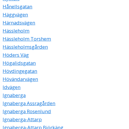
Hånellsgatan
Häggvägen
Härnadsvägen
Hässleholm
Hässleholm Torshem
Hässleholmsgården
Höders Väg
Högalidsgatan
Hövdingegatan
Hövändarvägen
Idvägen
Ignaberga
Ignaberga Assragården
Ignaberga Rosenlund
Ignaberga-Attarp
Ignaberga-Attarp Björkäng