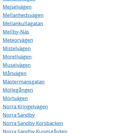
Mejselvägen
Mellanhedsvägen
Mellankullagatan
Mellby-Näs
Meteorvägen
Mistelvägen
Morellvägen
Museivägen
Månvägen
Mästermansgatan
Möllegången
Mörtvägen
Norra Kringelvägen
Norra Sandby
Norra Sandby Korsbacken
Norra Sandby Kungsgården