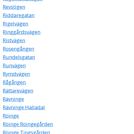
Revstigen
Riddaregatan
Rigelvägen
Ringgårdsvägen
Ristvägen
Rosengången
Rundelsgatan
Runvägen
Rymdvägen
Rågången
Rättarevägen
Rävninge
Rävninge Halladal
Röinge
Röinge Röingegården
Röinge Tingsgården