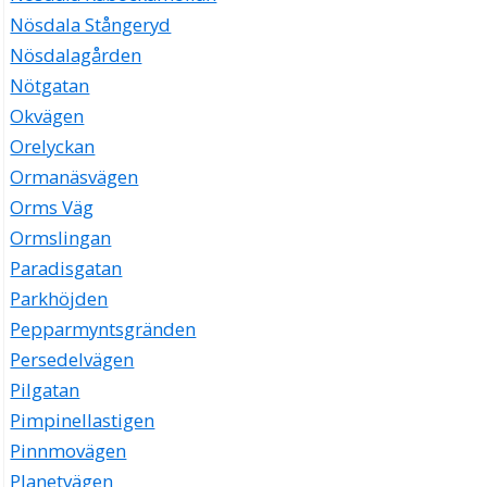
Nösdala Stångeryd
Nösdalagården
Nötgatan
Okvägen
Orelyckan
Ormanäsvägen
Orms Väg
Ormslingan
Paradisgatan
Parkhöjden
Pepparmyntsgränden
Persedelvägen
Pilgatan
Pimpinellastigen
Pinnmovägen
Planetvägen