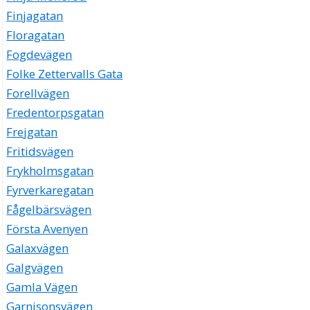
Finjagatan
Floragatan
Fogdevägen
Folke Zettervalls Gata
Forellvägen
Fredentorpsgatan
Frejgatan
Fritidsvägen
Frykholmsgatan
Fyrverkaregatan
Fågelbärsvägen
Första Avenyen
Galaxvägen
Galgvägen
Gamla Vägen
Garnisonsvägen