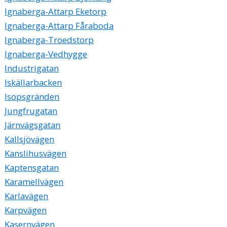
Ignaberga-Attarp Eketorp
Ignaberga-Attarp Fåraboda
Ignaberga-Troedstorp
Ignaberga-Vedhygge
Industrigatan
Iskällarbacken
Isopsgränden
Jungfrugatan
Järnvägsgatan
Kallsjövägen
Kanslihusvägen
Kaptensgatan
Karamellvägen
Karlavägen
Karpvägen
Kasernvägen