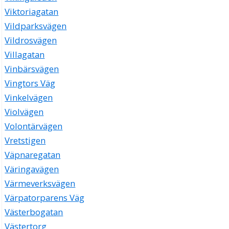
Viktoriagatan
Vildparksvägen
Vildrosvägen
Villagatan
Vinbärsvägen
Vingtors Väg
Vinkelvägen
Violvägen
Volontärvägen
Vretstigen
Väpnaregatan
Väringavägen
Värmeverksvägen
Värpatorparens Väg
Västerbogatan
Västertorg