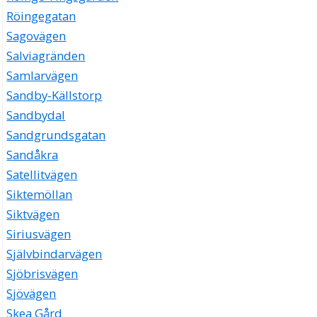
Röingegatan
Sagovägen
Salviagränden
Samlarvägen
Sandby-Källstorp
Sandbydal
Sandgrundsgatan
Sandåkra
Satellitvägen
Siktemöllan
Siktvägen
Siriusvägen
Självbindarvägen
Sjöbrisvägen
Sjövägen
Skea Gård