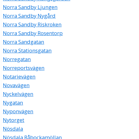
Norra Sandby Ljungen
Norra Sandby Nygård
Norra Sandby Riskroken
Norra Sandby Rosentorp
Norra Sandgatan
Norra Stationsgatan
Norregatan
Norreportsvägen
Notarievägen
Novavägen
Nyckelvägen
Nygatan
Nyponvägen
Nytorget
Nösdala
Nösdala Råbockamöllan