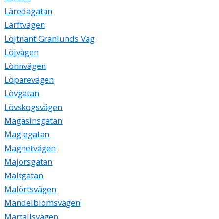
Läredagatan
Lärftvägen
Löjtnant Granlunds Väg
Löjvägen
Lönnvägen
Löparevägen
Lövgatan
Lövskogsvägen
Magasinsgatan
Maglegatan
Magnetvägen
Majorsgatan
Maltgatan
Malörtsvägen
Mandelblomsvägen
Martallsvägen