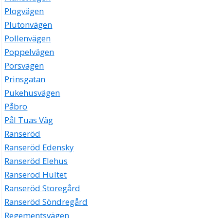
Plogvägen
Plutonvägen
Pollenvägen
Poppelvägen
Porsvägen
Prinsgatan
Pukehusvägen
Påbro
Pål Tuas Väg
Ranseröd
Ranseröd Edensky
Ranseröd Elehus
Ranseröd Hultet
Ranseröd Storegård
Ranseröd Söndregård
Regementsvägen