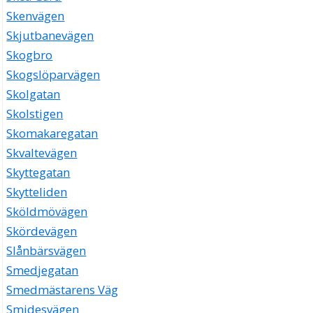
Skenvägen
Skjutbanevägen
Skogbro
Skogslöparvägen
Skolgatan
Skolstigen
Skomakaregatan
Skvaltevägen
Skyttegatan
Skytteliden
Sköldmövägen
Skördevägen
Slånbärsvägen
Smedjegatan
Smedmästarens Väg
Smidesvägen