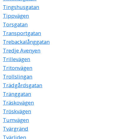
Tingshusgatan
Tippvägen
Torsgatan
Transportgatan
Trebackalånggatan
Tredje Avenyen
Trillevägen
Tritonvägen
Trollslingan
Trädgårdsgatan
Tränggatan
Träskovägen
Tröskvägen
Tumvägen
Tvärgränd
Tvärliden