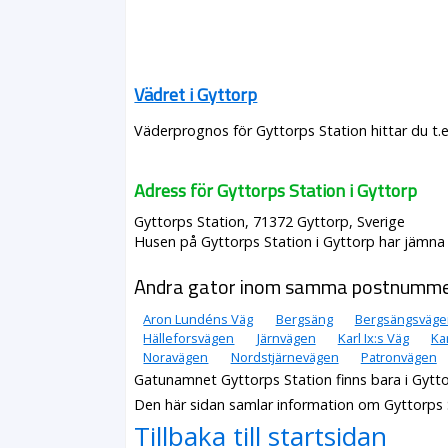
Vädret i Gyttorp
Väderprognos för Gyttorps Station hittar du t.
Adress för Gyttorps Station i Gyttorp
Gyttorps Station, 71372 Gyttorp, Sverige
Husen på Gyttorps Station i Gyttorp har jämna n
Andra gator inom samma postnumm
Aron Lundéns Väg
Bergsäng
Bergsängsväge
Hälleforsvägen
Järnvägen
Karl Ix:s Väg
Ka
Noravägen
Nordstjärnevägen
Patronvägen
Gatunamnet Gyttorps Station finns bara i Gytt
Den här sidan samlar information om Gyttorps 
Tillbaka till startsidan