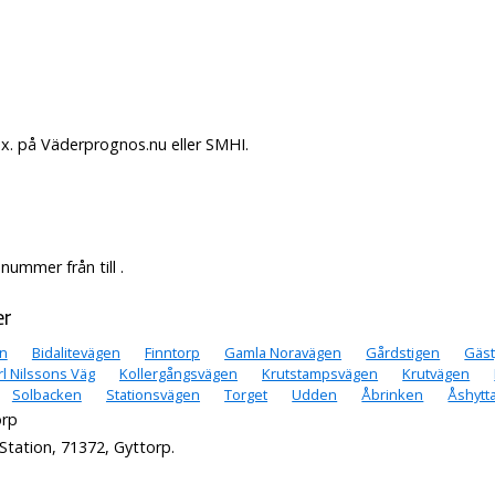
ex. på Väderprognos.nu eller SMHI.
ummer från till .
er
n
Bidalitevägen
Finntorp
Gamla Noravägen
Gårdstigen
Gäst
rl Nilssons Väg
Kollergångsvägen
Krutstampsvägen
Krutvägen
Solbacken
Stationsvägen
Torget
Udden
Åbrinken
Åshytt
orp
Station, 71372, Gyttorp.