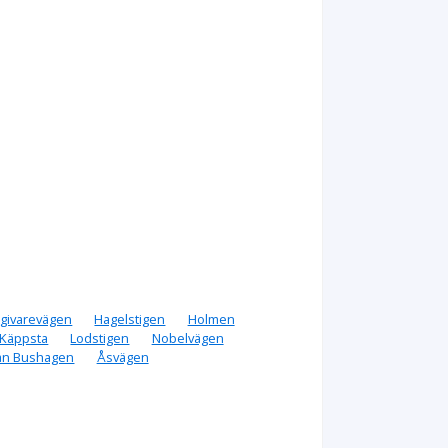
givarevägen
Hagelstigen
Holmen
Käppsta
Lodstigen
Nobelvägen
an Bushagen
Åsvägen