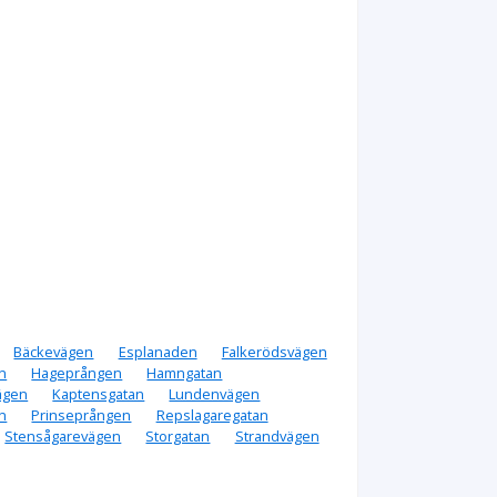
Bäckevägen
Esplanaden
Falkerödsvägen
n
Hageprången
Hamngatan
ägen
Kaptensgatan
Lundenvägen
n
Prinseprången
Repslagaregatan
Stensågarevägen
Storgatan
Strandvägen