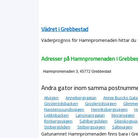
Vädret i Grebbestad
Väderprognos för Hamnpromenaden hittar du t.
Adresser på Hamnpromenaden i Grebbe
Hamnpromenaden 3, 45772 Grebbestad
Andra gator inom samma postnumm
Alvägen
Annebergsgatan
Annie Buscks Gata
Gisslerödsbacken
Gisslerödsvägen
Glimme
Havstenssundsvägen
Henriksbergsvägen
H
Lydénbacken
Länsmansgatan
Moränvägen
Rörbergsvägen
Sahlbergsliden
Siljeskogsv
Stöbergsliden
Stöbergsvägen
Sältevägen
Gatunamnet Hamnpromenaden finns bara i Gr