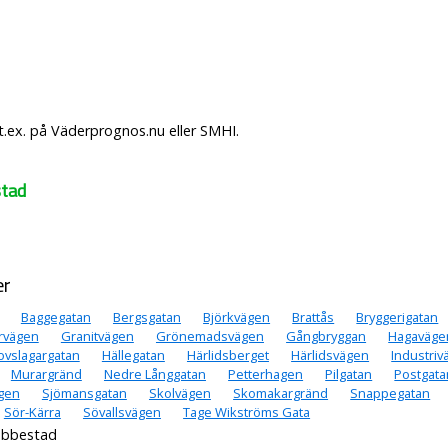
ex. på Väderprognos.nu eller SMHI.
stad
er
Baggegatan
Bergsgatan
Björkvägen
Brattås
Bryggerigatan
rvägen
Granitvägen
Grönemadsvägen
Gångbryggan
Hagaväge
ovslagargatan
Hällegatan
Härlidsberget
Härlidsvägen
Industriv
Murargränd
Nedre Långgatan
Petterhagen
Pilgatan
Postgata
ägen
Sjömansgatan
Skolvägen
Skomakargränd
Snappegatan
Sör-Kärra
Sövallsvägen
Tage Wikströms Gata
ebbestad