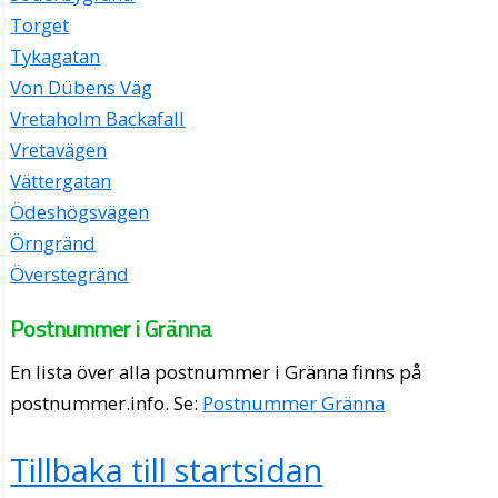
Torget
Tykagatan
Von Dübens Väg
Vretaholm Backafall
Vretavägen
Vättergatan
Ödeshögsvägen
Örngränd
Överstegränd
Postnummer i Gränna
En lista över alla postnummer i Gränna finns på
postnummer.info
. Se:
Postnummer Gränna
Tillbaka till startsidan