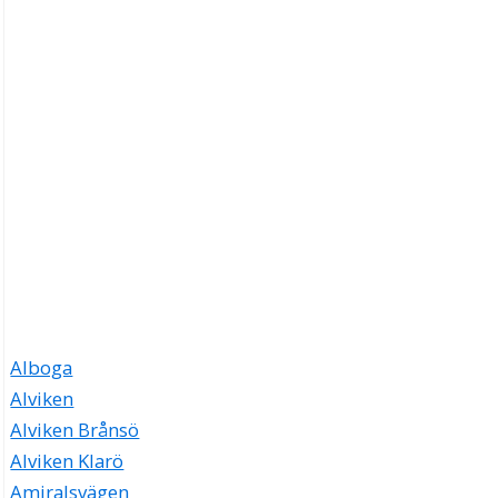
Alboga
Alviken
Alviken Brånsö
Alviken Klarö
Amiralsvägen