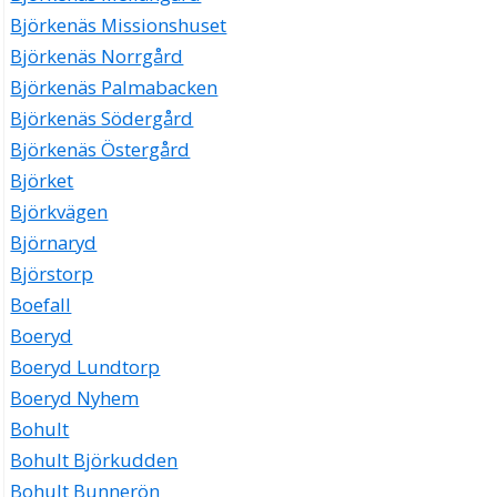
Björkenäs Missionshuset
Björkenäs Norrgård
Björkenäs Palmabacken
Björkenäs Södergård
Björkenäs Östergård
Björket
Björkvägen
Björnaryd
Björstorp
Boefall
Boeryd
Boeryd Lundtorp
Boeryd Nyhem
Bohult
Bohult Björkudden
Bohult Bunnerön