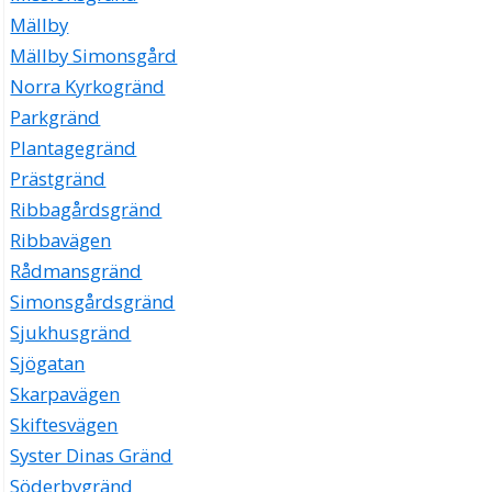
Mällby
Mällby Simonsgård
Norra Kyrkogränd
Parkgränd
Plantagegränd
Prästgränd
Ribbagårdsgränd
Ribbavägen
Rådmansgränd
Simonsgårdsgränd
Sjukhusgränd
Sjögatan
Skarpavägen
Skiftesvägen
Syster Dinas Gränd
Söderbygränd