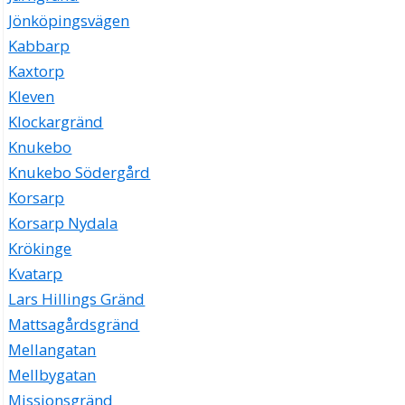
Jönköpingsvägen
Kabbarp
Kaxtorp
Kleven
Klockargränd
Knukebo
Knukebo Södergård
Korsarp
Korsarp Nydala
Krökinge
Kvatarp
Lars Hillings Gränd
Mattsagårdsgränd
Mellangatan
Mellbygatan
Missionsgränd