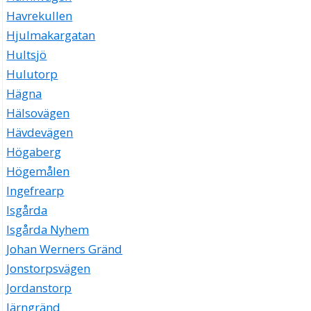
Havrekullen
Hjulmakargatan
Hultsjö
Hulutorp
Hägna
Hälsovägen
Hävdevägen
Högaberg
Högemålen
Ingefrearp
Isgårda
Isgårda Nyhem
Johan Werners Gränd
Jonstorpsvägen
Jordanstorp
Järngränd