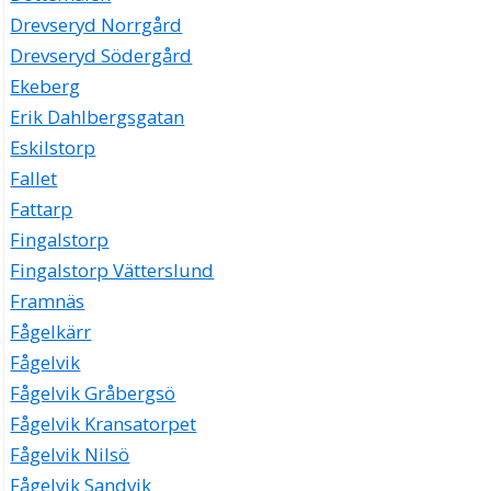
Drevseryd Norrgård
Drevseryd Södergård
Ekeberg
Erik Dahlbergsgatan
Eskilstorp
Fallet
Fattarp
Fingalstorp
Fingalstorp Vätterslund
Framnäs
Fågelkärr
Fågelvik
Fågelvik Gråbergsö
Fågelvik Kransatorpet
Fågelvik Nilsö
Fågelvik Sandvik