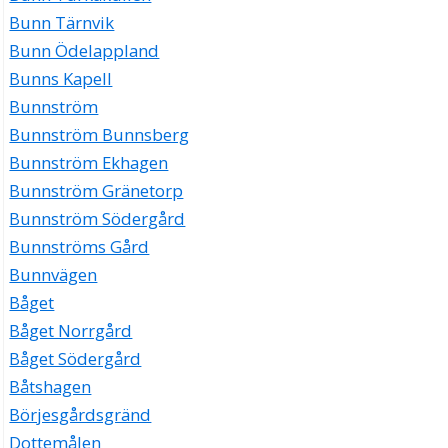
Bunn Tärnvik
Bunn Ödelappland
Bunns Kapell
Bunnström
Bunnström Bunnsberg
Bunnström Ekhagen
Bunnström Gränetorp
Bunnström Södergård
Bunnströms Gård
Bunnvägen
Båget
Båget Norrgård
Båget Södergård
Båtshagen
Börjesgårdsgränd
Dottemålen