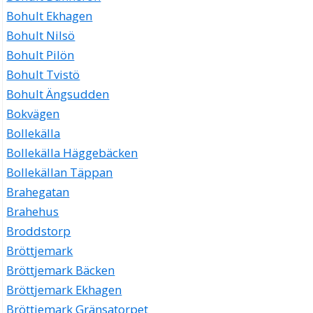
Bohult Ekhagen
Bohult Nilsö
Bohult Pilön
Bohult Tvistö
Bohult Ängsudden
Bokvägen
Bollekälla
Bollekälla Häggebäcken
Bollekällan Täppan
Brahegatan
Brahehus
Broddstorp
Bröttjemark
Bröttjemark Bäcken
Bröttjemark Ekhagen
Bröttjemark Gränsatorpet