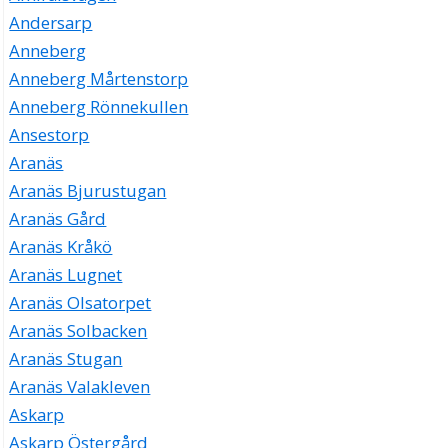
Andersarp
Anneberg
Anneberg Mårtenstorp
Anneberg Rönnekullen
Ansestorp
Aranäs
Aranäs Bjurustugan
Aranäs Gård
Aranäs Kråkö
Aranäs Lugnet
Aranäs Olsatorpet
Aranäs Solbacken
Aranäs Stugan
Aranäs Valakleven
Askarp
Askarp Östergård