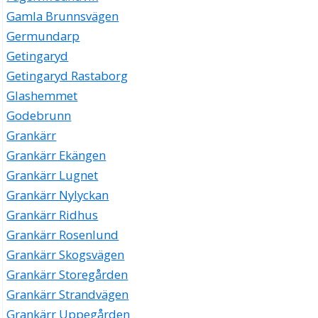
Gamla Brunnsvägen
Germundarp
Getingaryd
Getingaryd Rastaborg
Glashemmet
Godebrunn
Grankärr
Grankärr Ekängen
Grankärr Lugnet
Grankärr Nylyckan
Grankärr Ridhus
Grankärr Rosenlund
Grankärr Skogsvägen
Grankärr Storegården
Grankärr Strandvägen
Grankärr Uppegården