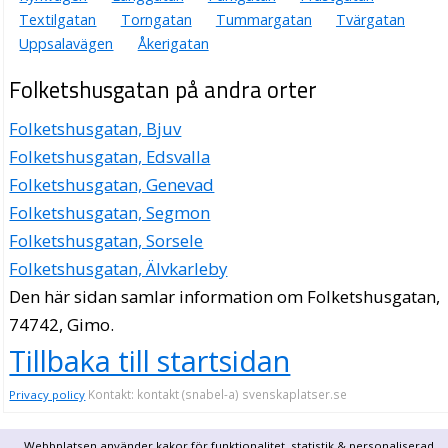
Textilgatan
Torngatan
Tummargatan
Tvärgatan
Uppsalavägen
Åkerigatan
Folketshusgatan på andra orter
Folketshusgatan, Bjuv
Folketshusgatan, Edsvalla
Folketshusgatan, Genevad
Folketshusgatan, Segmon
Folketshusgatan, Sorsele
Folketshusgatan, Älvkarleby
Den här sidan samlar information om Folketshusgatan,
74742, Gimo.
Tillbaka till startsidan
Kontakt: kontakt (snabel-a) svenskaplatser.se
Privacy policy
Webbplatsen använder kakor för funktionalitet, statistik & personaliserad