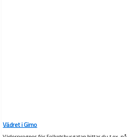
Vädret i Gimo
Väderprognos för Folketshusgatan hittar du t.ex. på