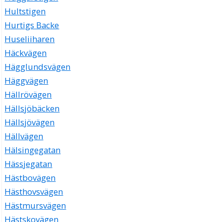
Hultstigen
Hurtigs Backe
Huseliiharen
Häckvägen
Hägglundsvägen
Häggvägen
Hällrövägen
Hällsjöbäcken
Hällsjövägen
Hällvägen
Hälsingegatan
Hässjegatan
Hästbovägen
Hästhovsvägen
Hästmursvägen
Hästskovägen