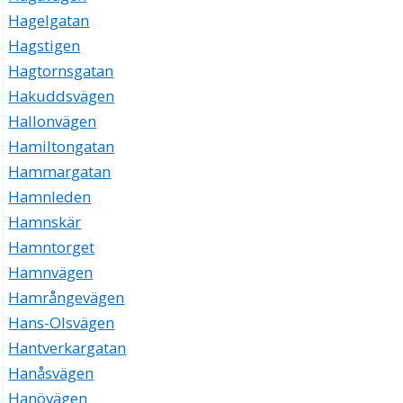
Hagelgatan
Hagstigen
Hagtornsgatan
Hakuddsvägen
Hallonvägen
Hamiltongatan
Hammargatan
Hamnleden
Hamnskär
Hamntorget
Hamnvägen
Hamrångevägen
Hans-Olsvägen
Hantverkargatan
Hanåsvägen
Hanövägen