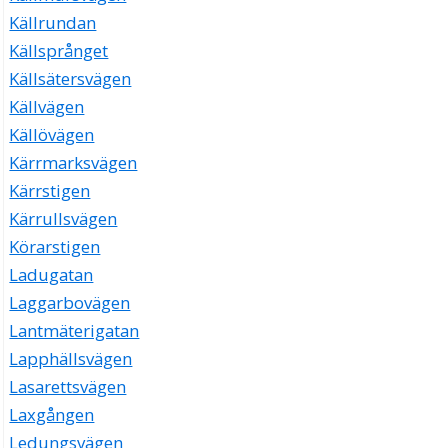
Källrundan
Källsprånget
Källsätersvägen
Källvägen
Källövägen
Kärrmarksvägen
Kärrstigen
Kärrullsvägen
Körarstigen
Ladugatan
Laggarbovägen
Lantmäterigatan
Lapphällsvägen
Lasarettsvägen
Laxgången
Ledungsvägen