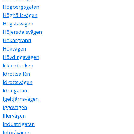
Högbergsgatan
Höghällsvägen
Högstavägen
Höjersdalsvägen
Hökargränd
Hökvägen
Hövdingavägen
Ickorrbacken
Idrottsallén
Idrottsvägen
Idungatan
Igeltjärnsvägen
Iggövägen
Illervägen
Industrigatan
Införåvägen