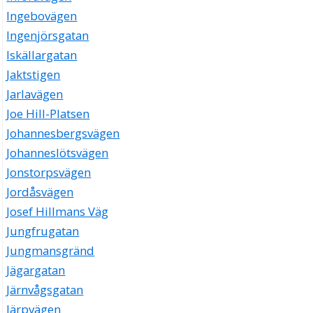
Ingebovägen
Ingenjörsgatan
Iskällargatan
Jaktstigen
Jarlavägen
Joe Hill-Platsen
Johannesbergsvägen
Johanneslötsvägen
Jonstorpsvägen
Jordåsvägen
Josef Hillmans Väg
Jungfrugatan
Jungmansgränd
Jägargatan
Järnvågsgatan
Järpvägen