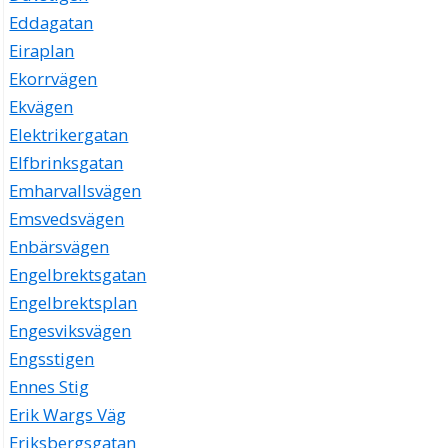
Eddagatan
Eiraplan
Ekorrvägen
Ekvägen
Elektrikergatan
Elfbrinksgatan
Emharvallsvägen
Emsvedsvägen
Enbärsvägen
Engelbrektsgatan
Engelbrektsplan
Engesviksvägen
Engsstigen
Ennes Stig
Erik Wargs Väg
Eriksbergsgatan