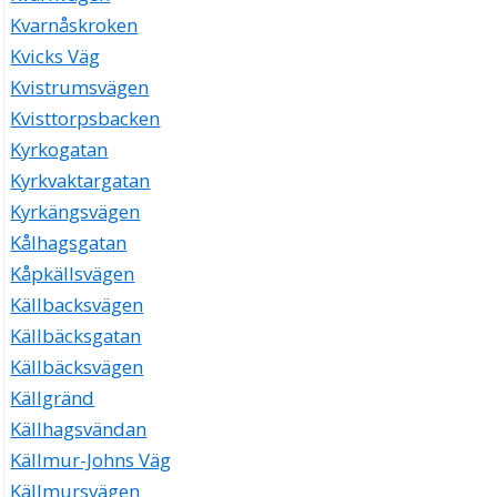
Kvarnåskroken
Kvicks Väg
Kvistrumsvägen
Kvisttorpsbacken
Kyrkogatan
Kyrkvaktargatan
Kyrkängsvägen
Kålhagsgatan
Kåpkällsvägen
Källbacksvägen
Källbäcksgatan
Källbäcksvägen
Källgränd
Källhagsvändan
Källmur-Johns Väg
Källmursvägen