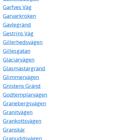
Garfves Väg
Garvarkroken
Gavlegränd
Gestrins Väg
Gillerhedsvägen
Gillesgatan
Glaciärvägen
Glasmästargränd
Glimmervägen
Gnistens Gränd
Godtemplarvägen
Granebergsvägen
Granitvägen
Grankottsvägen
Granskär
Granuddsvägen