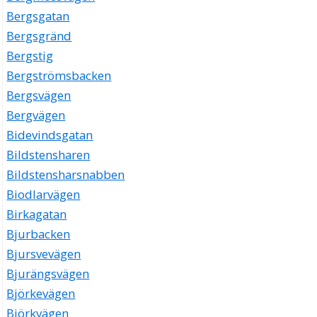
Bergsgatan
Bergsgränd
Bergstig
Bergströmsbacken
Bergsvägen
Bergvägen
Bidevindsgatan
Bildstensharen
Bildstensharsnabben
Biodlarvägen
Birkagatan
Bjurbacken
Bjursvevägen
Bjurängsvägen
Björkevägen
Björkvägen