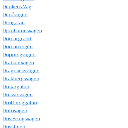
Depkens Väg
Depåvägen
Dimgatan
Djuphamnsvägen
Domargränd
Domarringen
Doppingvägen
Drabantvägen
Dragbacksvägen
Drakbergsvägen
Drejargatan
Dressinvägen
Drottninggatan
Durovägen
Duveskogsvägen
Duvstigen