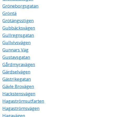
Gröneborgsgatan
Gröntä
Grötängsstigen
Gubbäcksvägen
Gullregnsgatan
Gullvivsvägen
Gunnars Väg
Gustavsgatan
Gårdmyravägen
Gärdselvägen
Gästrikegatan
Gävle Brovägen
Hackstensvägen
Hagaströmsutfarten
Hagaströmsvägen
Hagavägen