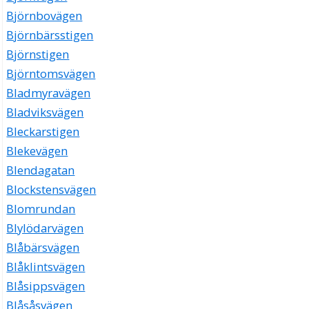
Björnbovägen
Björnbärsstigen
Björnstigen
Björntomsvägen
Bladmyravägen
Bladviksvägen
Bleckarstigen
Blekevägen
Blendagatan
Blockstensvägen
Blomrundan
Blylödarvägen
Blåbärsvägen
Blåklintsvägen
Blåsippsvägen
Blåsåsvägen