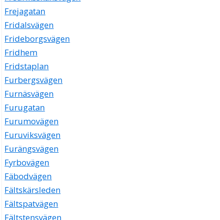
Frejagatan
Fridalsvägen
Frideborgsvägen
Fridhem
Fridstaplan
Furbergsvägen
Furnäsvägen
Furugatan
Furumovägen
Furuviksvägen
Furängsvägen
Fyrbovägen
Fäbodvägen
Fältskärsleden
Fältspatvägen
Fältstensvägen