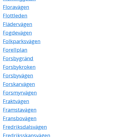
Floravägen
Flottleden
Flädervägen
Fogdevägen
Folkparksvägen
Forellplan
Forsbygränd
Forsbykroken
Forsbyvägen
Forskarvägen
Forsmyrvägen
Fraktvägen
Framstavägen
Fransbovägen
Fredriksdalsvägen
Fredriksskansvägen