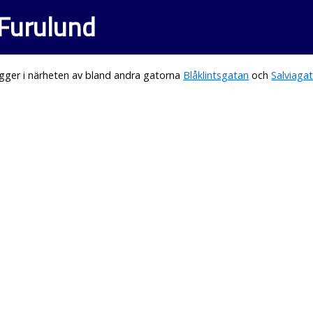
 Furulund
gger i närheten av bland andra gatorna
Blåklintsgatan
och
Salviaga