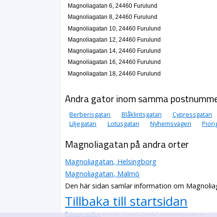
Magnoliagatan 6, 24460 Furulund
Magnoliagatan 8, 24460 Furulund
Magnoliagatan 10, 24460 Furulund
Magnoliagatan 12, 24460 Furulund
Magnoliagatan 14, 24460 Furulund
Magnoliagatan 16, 24460 Furulund
Magnoliagatan 18, 24460 Furulund
Andra gator inom samma postnumm
Berberisgatan
Blåklintsgatan
Cypressgatan
Liljegatan
Lotusgatan
Nyhemsvägen
Pion
Magnoliagatan på andra orter
Magnoliagatan, Helsingborg
Magnoliagatan, Malmö
Den här sidan samlar information om Magnoliag
Tillbaka till startsidan
Privacy policy
Kontakt: kontakt (snabel-a) svenskaplatser.se