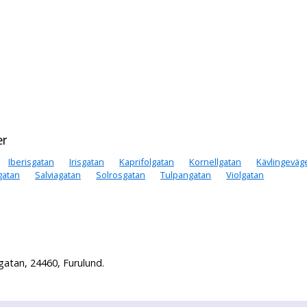
er
Iberisgatan
Irisgatan
Kaprifolgatan
Kornellgatan
Kävlingeväg
gatan
Salviagatan
Solrosgatan
Tulpangatan
Violgatan
atan, 24460, Furulund.