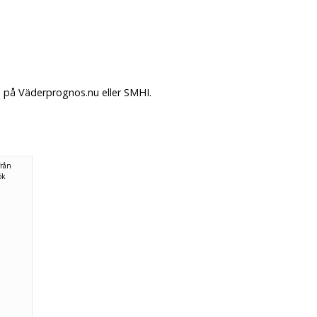
. på Väderprognos.nu eller SMHI.
från
ök