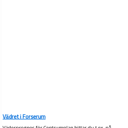
Vädret i Forserum
Väderprognos för Centrumplan hittar du t.ex. på