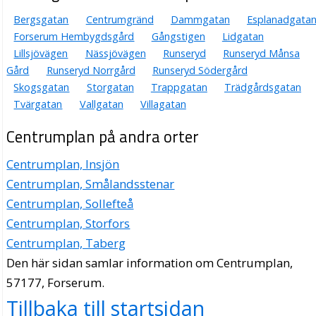
Bergsgatan
Centrumgränd
Dammgatan
Esplanadgata
Forserum Hembygdsgård
Gångstigen
Lidgatan
Lillsjövägen
Nässjövägen
Runseryd
Runseryd Månsa
Gård
Runseryd Norrgård
Runseryd Södergård
Skogsgatan
Storgatan
Trappgatan
Trädgårdsgatan
Tvärgatan
Vallgatan
Villagatan
Centrumplan på andra orter
Centrumplan, Insjön
Centrumplan, Smålandsstenar
Centrumplan, Sollefteå
Centrumplan, Storfors
Centrumplan, Taberg
Den här sidan samlar information om Centrumplan,
57177, Forserum.
Tillbaka till startsidan