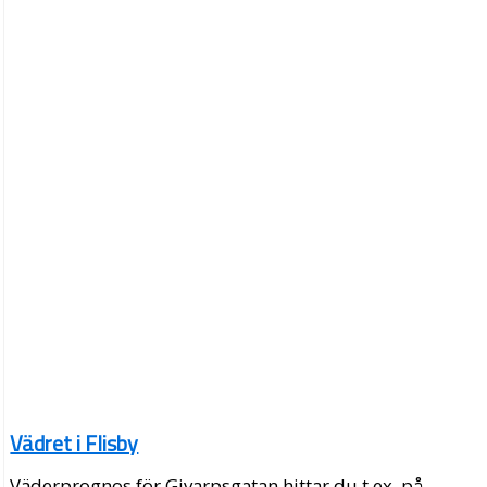
Vädret i Flisby
Väderprognos för Givarpsgatan hittar du t.ex. på