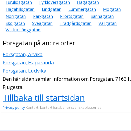
Furulidsgatan
Fyrklöversgatan
Hagagatan
Hagahillsgatan
Lindgatan
Lummergatan
Mogatan
Norrgatan
Parkgatan
Pilörtsgatan
Sannagatan
Skolgatan
Sveagatan
Trädgårdsgatan
Vallgatan
Västra Långgatan
Porsgatan på andra orter
Porsgatan, Arvika
Porsgatan, Haparanda
Porsgatan, Ludvika
Den här sidan samlar information om Porsgatan, 71631
Fjugesta.
Tillbaka till startsidan
Kontakt: kontakt (snabel-a) svenskaplatser.se
Privacy policy